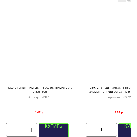
43145 Геншин Импакт | Брелок "Ёимия", р-р
58972 Геншин Импакт | Брелок 
5,8х8,8см
элемент стихии ветра", р-р 12с
золотой с перьями)
Артикул:
43145
Артикул:
58972
147
р.
154
р.
КУПИТЬ
КУПИ