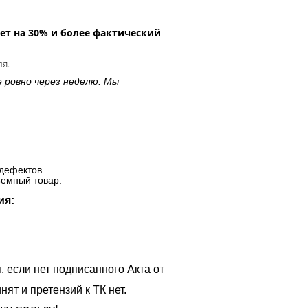
ет на 30% и более фактический
ля.
е ровно через неделю. Мы
дефектов.
ъемный товар.
ия:
, если нет подписанного Акта от
ят и претензий к ТК нет.