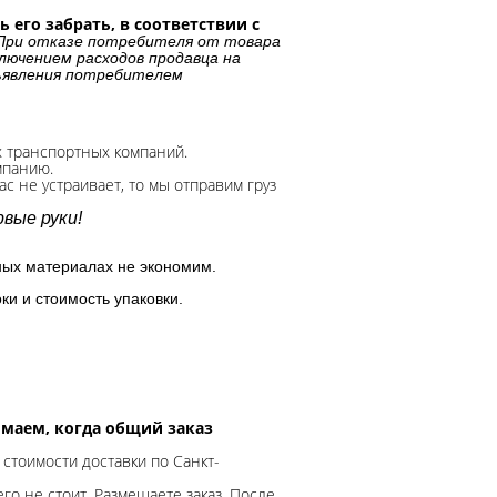
 его забрать, в соответствии с
При отказе потребителя от товара
лючением расходов продавца на
дъявления потребителем
х транспортных компаний.
мпанию.
с не устраивает, то мы отправим груз
вые руки!
ных материалах не экономим.
ки и стоимость упаковки.
нимаем, когда общий заказ
 стоимости доставки по Санкт-
го не стоит. Размещаете заказ. После