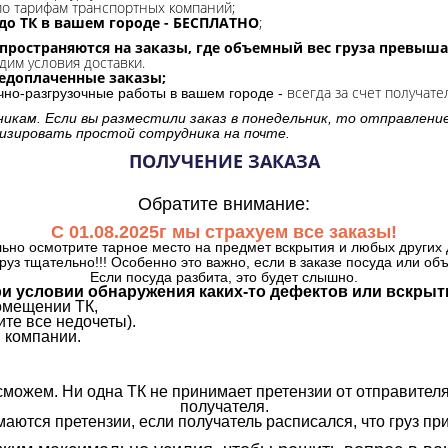
о тарифам транспортных компаний;
до ТК в вашем городе - БЕСПЛАТНО
;
спространяются на заказы, где объемный вес груза превыша
дим условия доставки.
редоплаченные заказы;
всегда за счет получате
очно-разгрузочные работы в вашем городе -
никам. Если вы разместили заказ в понедельник, то отправлени
изировать простой сотрудника на почте.
ПОЛУЧЕНИЕ ЗАКАЗА
Обратите внимание:
С 01.08.2025г мы страхуем все заказы!
ьно осмотрите тарное место на предмет вскрытия и любых других 
руз тщательно!!! Особенно это важно, если в заказе посуда или об
Если посуда разбита, это будет слышно.
и условии обнаружения каких-то дефектов или вскрыт
омещении ТК,
те все недочеты).
 компании.
сможем. Ни одна ТК не принимает претензии от отправителя
получателя.
аются претензии, если получатель расписался, что груз прин