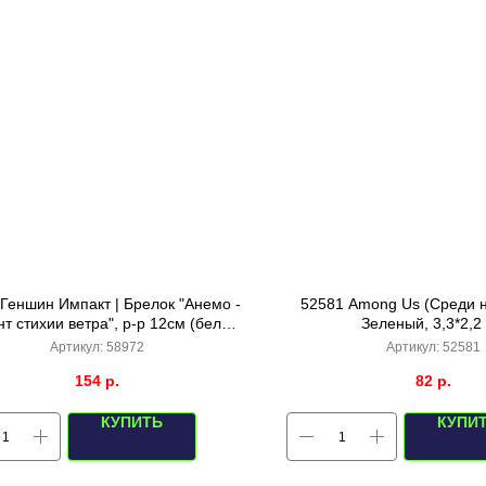
Геншин Импакт | Брелок "Анемо -
52581 Among Us (Среди н
т стихии ветра", р-р 12см (белый
Зеленый, 3,3*2,2
золотой с перьями)
Артикул:
58972
Артикул:
52581
154
р.
82
р.
КУПИТЬ
КУПИ