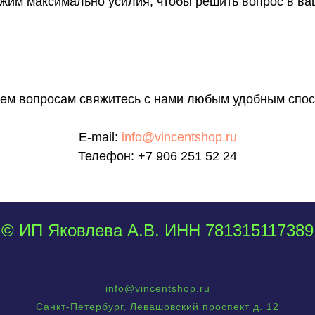
им максимально усилия, чтобы решить вопрос в ва
сем вопросам свяжитесь с нами любым удобным спос
E-mail:
info@vincentshop.ru
Телефон:
+7 906 251 52 24
© ИП Яковлева А.В. ИНН 781315117389
info@vincentshop.ru
Санкт-Петербург, Левашовский проспект д. 12