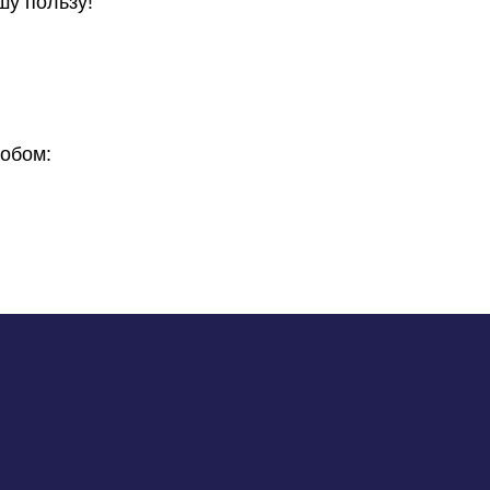
шу пользу!
обом: