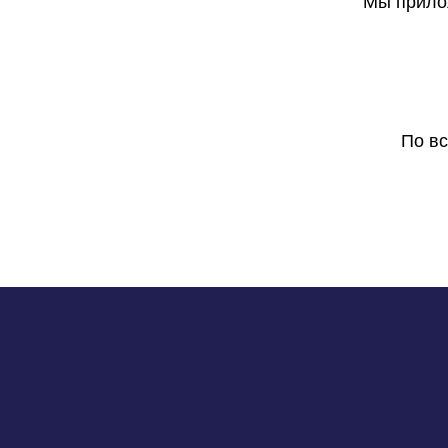
Мы прилож
По в