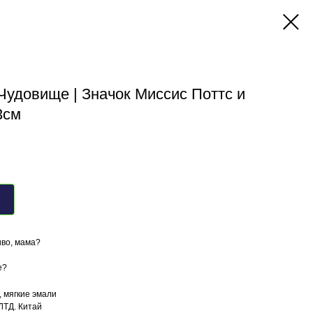
Чудовище | Значок Миссис Поттс и
3см
иво, мама?
е?
, мягкие эмали
ЛТД. Китай