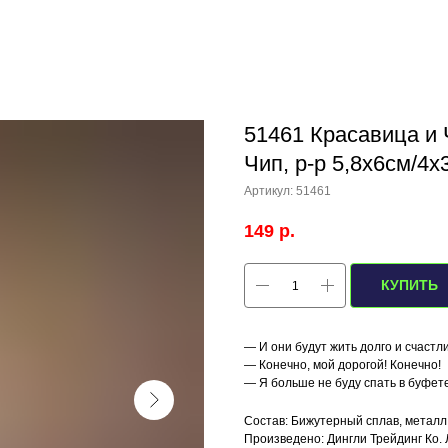
51461 Красавица и 
Чип, р-р 5,8х6см/4х
Артикул:
51461
149
р.
КУПИТЬ
— И они будут жить долго и счастл
— Конечно, мой дорогой! Конечно!
— Я больше не буду спать в буфет
Состав: Бижутерный сплав, металл
Произведено: Дингли Трейдинг Ко. 