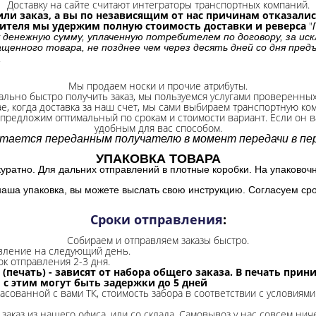
Доставку на сайте считают интеграторы транспортных компаний.
ли заказ, а вы по независящим от нас причинам отказались
бителя мы удержим полную стоимость доставки и реверса
"
 денежную сумму, уплаченную потребителем по договору, за иск
щенного товара, не позднее чем через десять дней со дня пре
.
Мы продаем носки и прочие атрибуты.
ально быстро получить заказ, мы пользуемся услугами проверенны
ае, когда доставка за наш счет, мы сами выбираем транспортную ко
 предложим оптимальный по срокам и стоимости вариант. Если он ва
удобным для вас способом.
итается переданным получателю в момент передачи в пер
УПАКОВКА ТОВАРА
куратно. Для дальних отправлений в плотные коробки. На упаковоч
наша упаковка, вы можете выслать свою инструкцию. Согласуем сро
Сроки отправления
:
Собираем и отправляем заказы быстро.
авление на следующий день.
ок отправления 2-3 дня.
 (печать) - зависят от набора общего заказа. В печать при
и с этим могут быть задержки до 5 дней
ласованной с вами ТК, стоимость забора в соответствии с условиями
заказ из нашего офиса, или со склада.
Самовывоз у нас совсем ниче