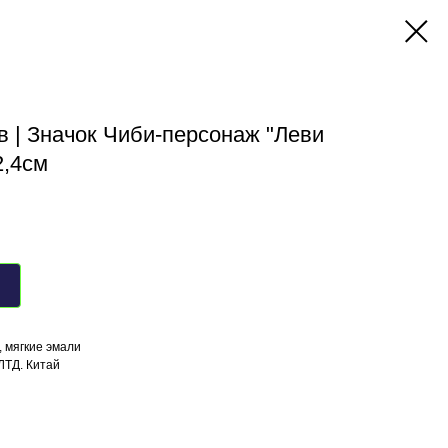
в | Значок Чиби-персонаж "Леви
2,4см
, мягкие эмали
ЛТД. Китай