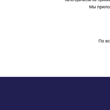
Мы прилож
По в