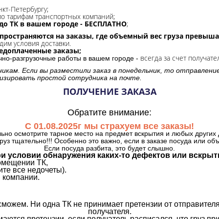
нкт-Петербургу;
о тарифам транспортных компаний;
до ТК в вашем городе - БЕСПЛАТНО
;
спространяются на заказы, где объемный вес груза превыша
дим условия доставки.
редоплаченные заказы;
всегда за счет получате
очно-разгрузочные работы в вашем городе -
никам. Если вы разместили заказ в понедельник, то отправлени
изировать простой сотрудника на почте.
ПОЛУЧЕНИЕ ЗАКАЗА
Обратите внимание:
С 01.08.2025г мы страхуем все заказы!
ьно осмотрите тарное место на предмет вскрытия и любых других 
руз тщательно!!! Особенно это важно, если в заказе посуда или об
Если посуда разбита, это будет слышно.
и условии обнаружения каких-то дефектов или вскрыт
омещении ТК,
те все недочеты).
 компании.
сможем. Ни одна ТК не принимает претензии от отправителя
получателя.
аются претензии, если получатель расписался, что груз прин