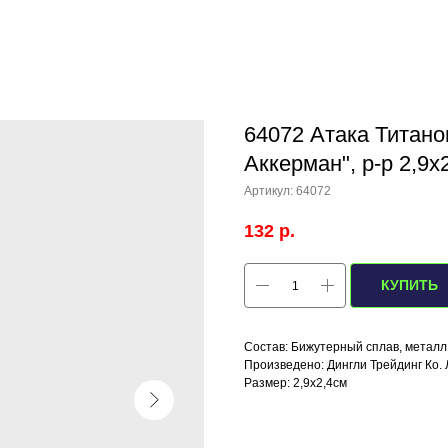
64072 Атака Титано
Аккерман", р-р 2,9х
Артикул:
64072
132
р.
КУПИТЬ
Состав: Бижутерный сплав, металл
Произведено: Дингли Трейдинг Ко. 
Размер: 2,9х2,4см