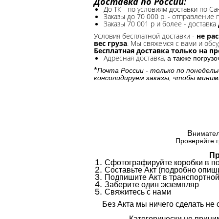
Доставка по России:
До ТК - по условиям доставки по Са
Заказы до 70 000 р. -
отправление п
Заказы 70 001 р и более - доставка
Условия бесплатной доставки -
не ра
вес груза
. Мы свяжемся с вами и обсу
Бесплатная доставка только на п
Адресная доставка,
а также погруз
*
Почта России - только по понедель
консолидируем заказы, чтобы миним
В
нимател
Проверяйте г
Пр
Сфотографируйте коробки в п
Составьте Акт (подробно опиши
Подпишите Акт в транспортной
Заберите один экземпляр
Свяжитесь с нами
Без Акта мы ничего сделать не 
Категорически не приним