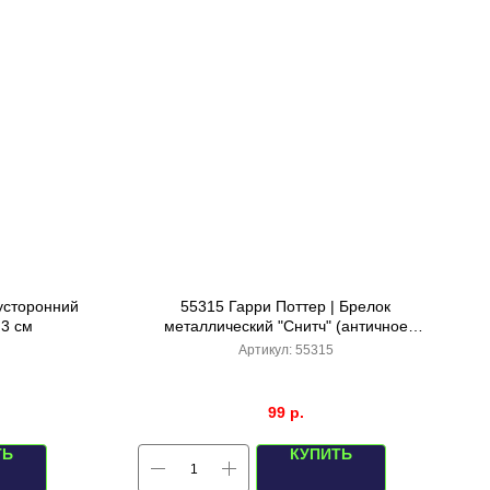
вусторонний
55315 Гарри Поттер | Брелок
,3 см
металлический "Снитч" (античное
серебро)
Артикул:
55315
99
р.
ТЬ
КУПИТЬ