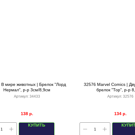
 В мире животных | Брелок "Лорд
32576 Marvel Comics | Д
Нермал", р-р 3см/8,9см
брелок "Тор", р-р 8
Артикул:
34433
Артикул:
32576
138
р.
134
р.
КУПИТЬ
КУПИ