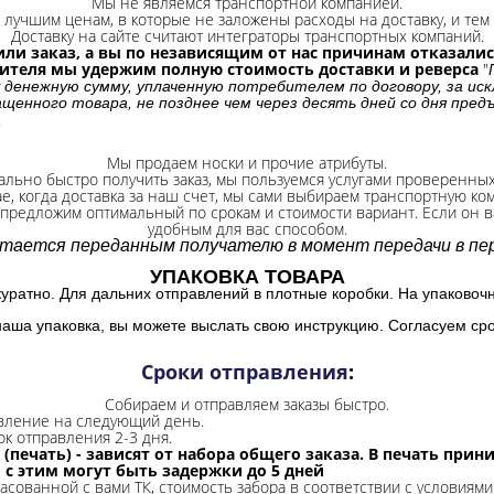
Мы не являемся транспортной компанией.
лучшим ценам, в которые не заложены расходы на доставку, и тем 
Доставку на сайте считают интеграторы транспортных компаний.
ли заказ, а вы по независящим от нас причинам отказались
бителя мы удержим полную стоимость доставки и реверса
"
 денежную сумму, уплаченную потребителем по договору, за иск
щенного товара, не позднее чем через десять дней со дня пре
.
Мы продаем носки и прочие атрибуты.
ально быстро получить заказ, мы пользуемся услугами проверенны
ае, когда доставка за наш счет, мы сами выбираем транспортную ко
 предложим оптимальный по срокам и стоимости вариант. Если он ва
удобным для вас способом.
итается переданным получателю в момент передачи в пер
УПАКОВКА ТОВАРА
куратно. Для дальних отправлений в плотные коробки. На упаковоч
наша упаковка, вы можете выслать свою инструкцию. Согласуем сро
Сроки отправления
:
Собираем и отправляем заказы быстро.
авление на следующий день.
ок отправления 2-3 дня.
 (печать) - зависят от набора общего заказа. В печать при
и с этим могут быть задержки до 5 дней
ласованной с вами ТК, стоимость забора в соответствии с условиями