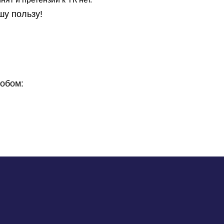
шу пользу!
обом: