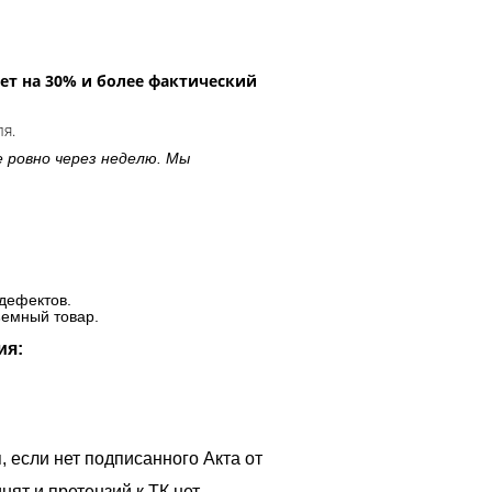
ет на 30% и более фактический
ля.
е ровно через неделю. Мы
дефектов.
ъемный товар.
ия:
, если нет подписанного Акта от
ят и претензий к ТК нет.