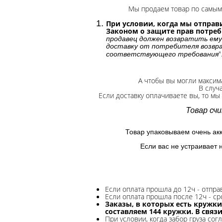
Мы продаем товар по самым 
При условии, когда мы отправи
Законом о защите прав потре
продавец должен возвратить ему
доставку от потребителя возвра
"
соответствующего требования
А чтобы вы могли максим
В случ
Если доставку оплачиваете вы, то мы
Товар сч
Товар упаковываем очень ак
Если вас не устраивает 
Если оплата прошла до 12ч - отпр
Если оплата прошла после 12ч - ср
Заказы, в которых есть кружки
составляем 144 кружки. В связ
При условии, когда забор груза сог