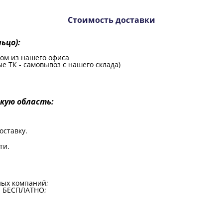
Стоимость доставки
ьцо):
ором из нашего офиса
е ТК - самовывоз с нашего склада)
скую область:
оставку.
и.​
ных компаний;
 - БЕСПЛАТНО;