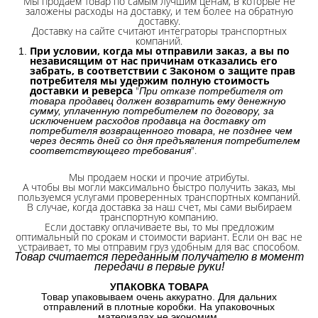
Мы продаем товар по самым лучшим ценам, в которые не
заложены расходы на доставку, и тем более на обратную
доставку.
Доставку на сайте считают интеграторы транспортных
компаний.
При условии, когда мы отправили заказ, а вы по
независящим от нас причинам отказались его
забрать, в соответствии с Законом о защите прав
потребителя мы удержим полную стоимость
доставки и реверса
"
При отказе потребителя от
товара продавец должен возвратить ему денежную
сумму, уплаченную потребителем по договору, за
исключением расходов продавца на доставку от
потребителя возвращенного товара, не позднее чем
через десять дней со дня предъявления потребителем
".
соответствующего требования
Мы продаем носки и прочие атрибуты.
А чтобы вы могли максимально быстро получить заказ, мы
пользуемся услугами проверенных транспортных компаний.
В случае, когда доставка за наш счет, мы сами выбираем
транспортную компанию.
Если доставку оплачиваете вы, то мы предложим
оптимальный по срокам и стоимости вариант. Если он вас не
устраивает, то мы отправим груз удобным для вас способом.
Товар считается переданным получателю в момент
передачи в первые руки!
УПАКОВКА ТОВАРА
Товар упаковываем очень аккуратно. Для дальних
отправлений в плотные коробки. На упаковочных
материалах не экономим.