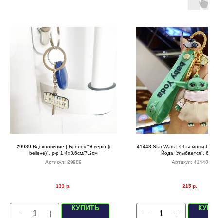
29989 Вдохновение | Брелок "Я верю (i
41448 Star Wars | Объемный бре
believe)", р-р 1,4х3,6см/7,2см
Йода. Улыбается", 6,5с
Артикул:
29989
Артикул:
41448
133
р.
215
р.
КУПИТЬ
КУПИ