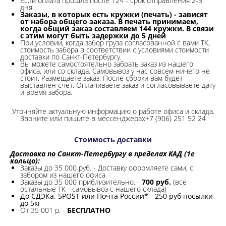
Если оплата прошла после 12ч - срок отправления 2-3
дня.
Заказы, в которых есть кружки (печать) - зависят
от набора общего заказа. В печать принимаем,
когда общий заказ составляем 144 кружки. В связи
с этим могут быть задержки до 5 дней
При условии, когда забор груза согласованной с вами ТК,
стоимость забора в соответствии с условиями стоимости
доставки по Санкт-Петербургу.
Вы можете самостоятельно забрать заказ из нашего
офиса, или со склада.
Самовывоз у нас совсем ничего не
стоит. Размещаете заказ. После сборки вам будет
выставлен счет. Оплачиваете заказ и согласовываете дату
и время забора.
Уточняйте актуальную информацию о работе офиса и склада.
Звоните или пишите в мессенджерах+7 (906) 251 52 24
Стоимость доставки
Доставка по Санкт-Петербургу в пределах КАД (1е
кольцо):
Заказы до 35 000 руб. - Доставку оформляете сами, с
забором из нашего офиса
Заказы до 35 000 приблизительно. -
700 руб.
(все
остальные ТК - самовывоз с нашего склада)
До СДЭКа, 5POST или Почта России* - 250 руб посылки
до 5кг
От 35 001 р. -
БЕСПЛАТНО