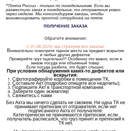
*
Почта России - только по понедельникам. Если вы
разместили заказ в понедельник, то отправление ровно
через неделю. Мы консолидируем заказы, чтобы
минимизировать простой сотрудника на почте.
ПОЛУЧЕНИЕ ЗАКАЗА
Обратите внимание:
С 01.08.2025г мы страхуем все заказы!
В
нимательно осмотрите тарное место на предмет вскрытия
и любых других дефектов.
Проверяйте груз тщательно!!! Особенно это важно, если в
заказе посуда или объемный товар.
Если посуда разбита, это будет слышно.
При условии обнаружения каких-то дефектов или
вскрытия:
Сфотографируйте коробки в помещении ТК,
Составьте Акт (подробно опишите все недочеты).
Подпишите Акт в транспортной компании.
Заберите один экземпляр
Свяжитесь с нами
Без Акта мы ничего сделать не сможем. Ни одна ТК не
принимает претензии от отправителя, если нет
подписанного Акта от получателя.
Категорически не принимаются претензии, если
получатель расписался, что груз принят и претензий к
ТК нет.