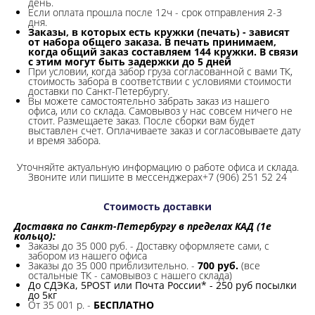
день.
Если оплата прошла после 12ч - срок отправления 2-3
дня.
Заказы, в которых есть кружки (печать) - зависят
от набора общего заказа. В печать принимаем,
когда общий заказ составляем 144 кружки. В связи
с этим могут быть задержки до 5 дней
При условии, когда забор груза согласованной с вами ТК,
стоимость забора в соответствии с условиями стоимости
доставки по Санкт-Петербургу.
Вы можете самостоятельно забрать заказ из нашего
офиса, или со склада.
Самовывоз у нас совсем ничего не
стоит. Размещаете заказ. После сборки вам будет
выставлен счет. Оплачиваете заказ и согласовываете дату
и время забора.
Уточняйте актуальную информацию о работе офиса и склада.
Звоните или пишите в мессенджерах+7 (906) 251 52 24
Стоимость доставки
Доставка по Санкт-Петербургу в пределах КАД (1е
кольцо):
Заказы до 35 000 руб. - Доставку оформляете сами, с
забором из нашего офиса
Заказы до 35 000 приблизительно. -
700 руб.
(все
остальные ТК - самовывоз с нашего склада)
До СДЭКа, 5POST или Почта России* - 250 руб посылки
до 5кг
От 35 001 р. -
БЕСПЛАТНО