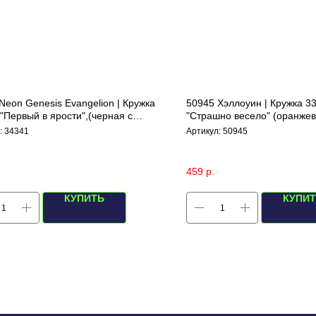
Neon Genesis Evangelion | Кружка
50945 Хэллоуин | Кружка 3
"Первый в ярости",(черная с
"Страшно весело" (оранжев
)
:
34341
Артикул:
50945
459
р.
КУПИТЬ
КУПИ