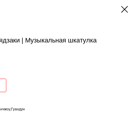
ядзаки | Музыкальная шкатулка
анчжоу,Гуандун