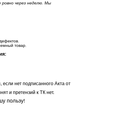
е ровно через неделю. Мы
дефектов.
ъемный товар.
ия:
, если нет подписанного Акта от
ят и претензий к ТК нет.
шу пользу!