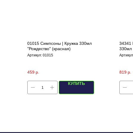
01015 Симпсоны | Кружка 330мл
34341 
"Рождество" (красная)
330мл 
полем
Артикул:
01015
Артикул
459
р.
819
р.
КУПИТЬ