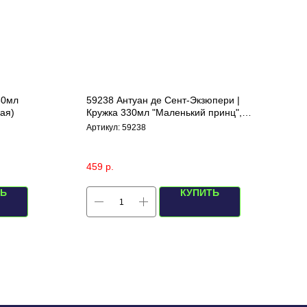
30мл
59238 Антуан де Сент-Экзюпери |
ая)
Кружка 330мл "Маленький принц",
(желтая)
Артикул:
59238
459
р.
ТЬ
КУПИТЬ