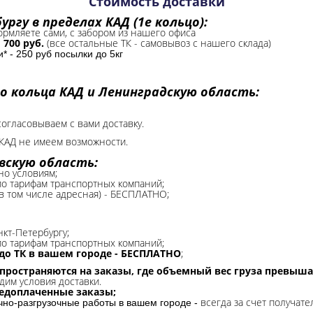
Стоимость доставки
ргу в пределах КАД (1е кольцо):
формляете сами, с забором из нашего офиса
-
700 руб.
(все остальные ТК - самовывоз с нашего склада)
 - 250 руб посылки до 5кг
о кольца КАД и Ленинградскую область:
согласовываем с вами доставку.
КАД не имеем возможности.​
вскую область:
но условиям;
 по тарифам транспортных компаний;
(в том числе адресная) - БЕСПЛАТНО;
нкт-Петербургу;
о тарифам транспортных компаний;
до ТК в вашем городе - БЕСПЛАТНО
;
спространяются на заказы, где объемный вес груза превыша
дим условия доставки.
редоплаченные заказы;
всегда за счет получате
очно-разгрузочные работы в вашем городе -