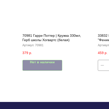
70981 Гарри Поттер | Кружка 330мл,
33832 
Герб школы Хогвартс (белая)
"Феник
Артикул:
70981
Артикул
379
р.
459
р.
Нет в наличии