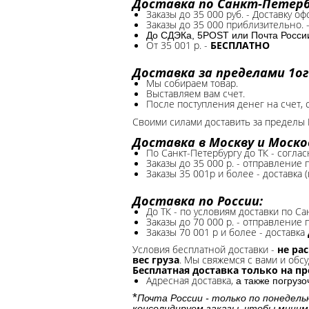
Доставка по Санкт-Петербу
Заказы до 35 000 руб. - Доставку о
Заказы до 35 000 приблизительно. 
До СДЭКа, 5POST или Почта России*
От 35 001 р. -
БЕСПЛАТНО
Доставка за пределами 1ог
Мы собираем товар.
Выставляем вам счет.
После поступления денег на счет, 
Своими силами доставить за пределы 
Доставка в Москву и Моско
По Санкт-Петербургу до ТК - соглас
Заказы до 35 000 р. - отправление
Заказы 35 001р и более - доставка 
Доставка по России:
До ТК - по условиям доставки по Са
Заказы до 70 000 р. -
отправление п
Заказы 70 001 р и более - доставка
Условия бесплатной доставки -
не ра
вес груза
. Мы свяжемся с вами и обсу
Бесплатная доставка только на п
Адресная доставка,
а также погруз
*
Почта России - только по понедель
консолидируем заказы, чтобы миним