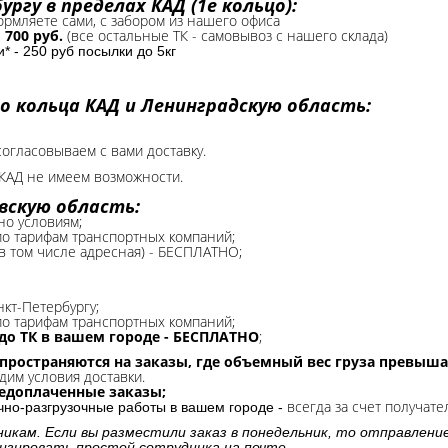
ргу в пределах КАД (1е кольцо):
формляете сами, с забором из нашего офиса
-
700 руб.
(все остальные ТК - самовывоз с нашего склада)
 - 250 руб посылки до 5кг
о кольца КАД и Ленинградскую область:
согласовываем с вами доставку.
КАД не имеем возможности.​
вскую область:
но условиям;
 по тарифам транспортных компаний;
(в том числе адресная) - БЕСПЛАТНО;
нкт-Петербургу;
о тарифам транспортных компаний;
до ТК в вашем городе - БЕСПЛАТНО
;
спространяются на заказы, где объемный вес груза превыша
дим условия доставки.
редоплаченные заказы;
всегда за счет получате
очно-разгрузочные работы в вашем городе -
никам. Если вы разместили заказ в понедельник, то отправлени
изировать простой сотрудника на почте.