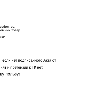
дефектов.
ъемный товар.
ия:
, если нет подписанного Акта от
ят и претензий к ТК нет.
шу пользу!