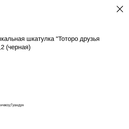
ыкальная шкатулка "Тоторо друзья
,2 (черная)
анчжоу,Гуандун