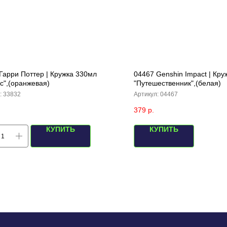
Гарри Поттер | Кружка 330мл
04467 Genshin Impact | Кр
с",(оранжевая)
"Путешественник",(белая)
:
33832
Артикул:
04467
379
р.
КУПИТЬ
КУПИТЬ