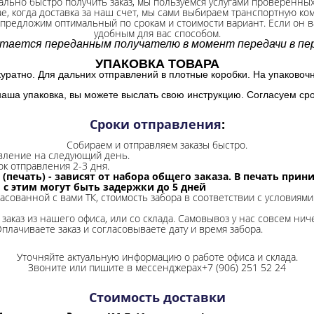
ально быстро получить заказ, мы пользуемся услугами проверенны
ае, когда доставка за наш счет, мы сами выбираем транспортную ко
 предложим оптимальный по срокам и стоимости вариант. Если он ва
удобным для вас способом.
итается переданным получателю в момент передачи в пер
УПАКОВКА ТОВАРА
куратно. Для дальних отправлений в плотные коробки. На упаковоч
наша упаковка, вы можете выслать свою инструкцию. Согласуем сро
Сроки отправления
:
Собираем и отправляем заказы быстро.
авление на следующий день.
ок отправления 2-3 дня.
 (печать) - зависят от набора общего заказа. В печать при
и с этим могут быть задержки до 5 дней
ласованной с вами ТК, стоимость забора в соответствии с условиями
заказ из нашего офиса, или со склада.
Самовывоз у нас совсем ниче
Оплачиваете заказ и согласовываете дату и время забора.
Уточняйте актуальную информацию о работе офиса и склада.
Звоните или пишите в мессенджерах+7 (906) 251 52 24
Стоимость доставки