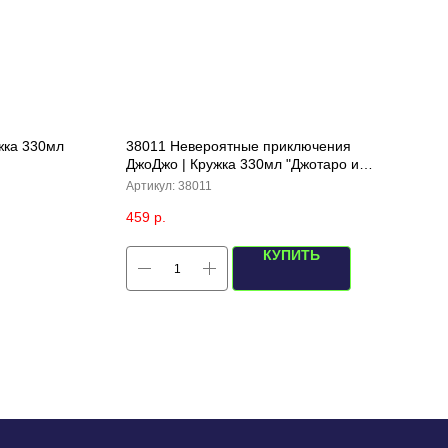
ужка 330мл
38011 Невероятные приключения
ДжоДжо | Кружка 330мл "Джотаро и
Дио”,(черная)
Артикул:
38011
459
р.
КУПИТЬ