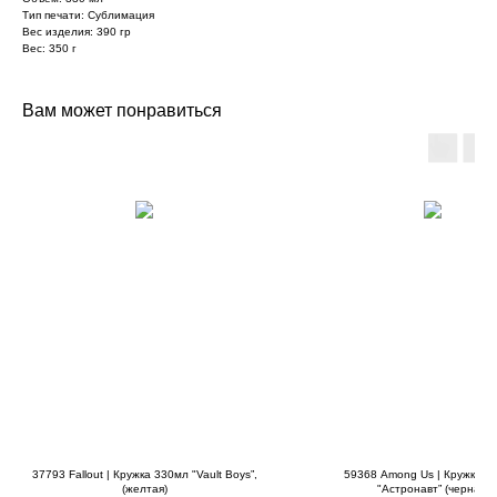
Тип печати: Сублимация
Вес изделия: 390 гр
Вес: 350 г
Вам может понравиться
37793 Fallout | Кружка 330мл "Vault Boys”,
59368 Among Us | Кружка 3
(желтая)
"Астронавт” (черная)