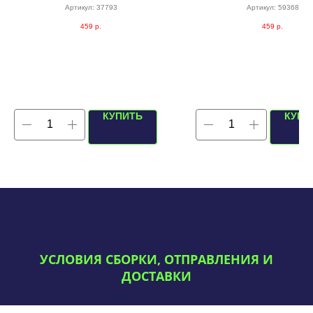
Артикул:
37793
Артикул:
59368
459
р.
459
р.
КУПИТЬ
КУПИ
УСЛОВИЯ СБОРКИ, ОТПРАВЛЕНИЯ И
ДОСТАВКИ