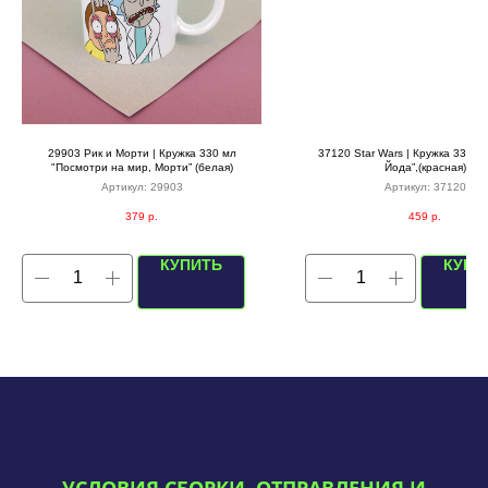
29903 Рик и Морти | Кружка 330 мл
37120 Star Wars | Кружка 330мл
"Посмотри на мир, Морти” (белая)
Йода”,(красная)
Артикул:
29903
Артикул:
37120
379
р.
459
р.
КУПИТЬ
КУПИ
УСЛОВИЯ СБОРКИ, ОТПРАВЛЕНИЯ И