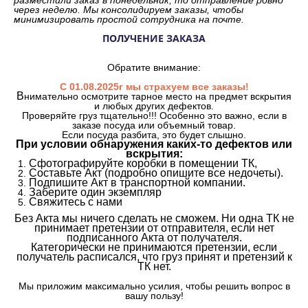
через неделю. Мы консолидируем заказы, чтобы
минимизировать простой сотрудника на почте.
ПОЛУЧЕНИЕ ЗАКАЗА
Обратите внимание:
С 01.08.2025г мы страхуем все заказы!
В
нимательно осмотрите тарное место на предмет вскрытия
и любых других дефектов.
Проверяйте груз тщательно!!! Особенно это важно, если в
заказе посуда или объемный товар.
Если посуда разбита, это будет слышно.
При условии обнаружения каких-то дефектов или
вскрытия:
Сфотографируйте коробки в помещении ТК,
Составьте Акт (подробно опишите все недочеты).
Подпишите Акт в транспортной компании.
Заберите один экземпляр
Свяжитесь с нами
Без Акта мы ничего сделать не сможем. Ни одна ТК не
принимает претензии от отправителя, если нет
подписанного Акта от получателя.
Категорически не принимаются претензии, если
получатель расписался, что груз принят и претензий к
ТК нет.
Мы приложим максимально усилия, чтобы решить вопрос в
вашу пользу!