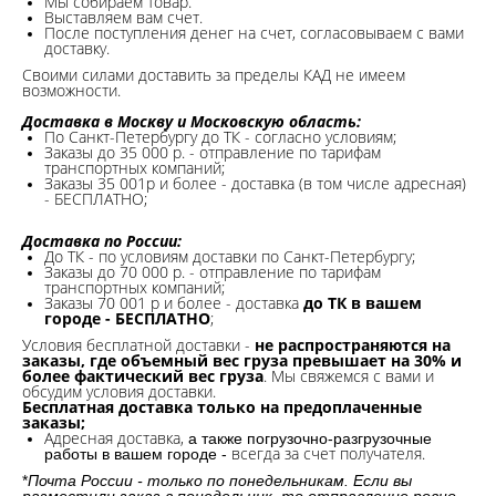
Мы собираем товар.
Выставляем вам счет.
После поступления денег на счет, согласовываем с вами
доставку.
Своими силами доставить за пределы КАД не имеем
возможности.​
Доставка в Москву и Московскую область:
По Санкт-Петербургу до ТК - согласно условиям;
Заказы до 35 000 р. - отправление по тарифам
транспортных компаний;
Заказы 35 001р и более - доставка (в том числе адресная)
- БЕСПЛАТНО;
Доставка по России:
До ТК - по условиям доставки по Санкт-Петербургу;
Заказы до 70 000 р. -
отправление по тарифам
транспортных компаний;
Заказы 70 001 р и более - доставка
до ТК в вашем
городе - БЕСПЛАТНО
;
Условия бесплатной доставки -
не распространяются на
заказы, где объемный вес груза превышает на 30% и
более фактический вес груза
. Мы свяжемся с вами и
обсудим условия доставки.
Бесплатная доставка только на предоплаченные
заказы;
Адресная доставка,
а также погрузочно-разгрузочные
всегда за счет получателя.
работы в вашем городе -
*
Почта России - только по понедельникам. Если вы
разместили заказ в понедельник, то отправление ровно