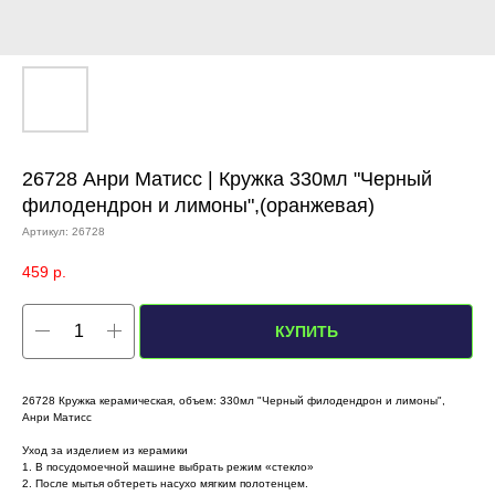
26728 Анри Матисс | Кружка 330мл "Черный
филодендрон и лимоны",(оранжевая)
Артикул:
26728
459
р.
КУПИТЬ
26728 Кружка керамическая, объем: 330мл "Черный филодендрон и лимоны",
Анри Матисс
Уход за изделием из керамики
1. В посудомоечной машине выбрать режим «стекло»
2. После мытья обтереть насухо мягким полотенцем.