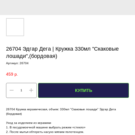
26704 Эдгар Дега | Кружка 330мл "Скаковые
лошади",(бордовая)
Артикул:
26704
459
р.
КУПИТЬ
26704 Кружка керамическая, объем: 330мл "Скаковые лошади" Эдгар Дега
(бордовая)
Уход за изделием из керамики
1. В посудомоечной машине выбрать режим «стекло»
2. После мытья обтереть насухо мягким полотенцем.