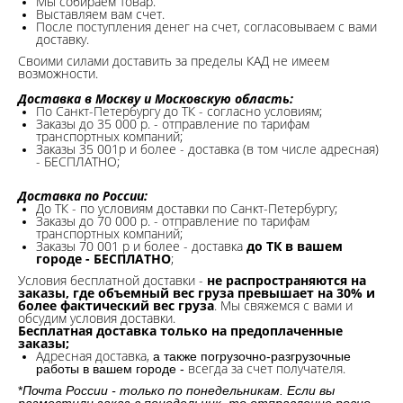
Мы собираем товар.
Выставляем вам счет.
После поступления денег на счет, согласовываем с вами
доставку.
Своими силами доставить за пределы КАД не имеем
возможности.​
Доставка в Москву и Московскую область:
По Санкт-Петербургу до ТК - согласно условиям;
Заказы до 35 000 р. - отправление по тарифам
транспортных компаний;
Заказы 35 001р и более - доставка (в том числе адресная)
- БЕСПЛАТНО;
Доставка по России:
До ТК - по условиям доставки по Санкт-Петербургу;
Заказы до 70 000 р. -
отправление по тарифам
транспортных компаний;
Заказы 70 001 р и более - доставка
до ТК в вашем
городе - БЕСПЛАТНО
;
Условия бесплатной доставки -
не распространяются на
заказы, где объемный вес груза превышает на 30% и
более фактический вес груза
. Мы свяжемся с вами и
обсудим условия доставки.
Бесплатная доставка только на предоплаченные
заказы;
Адресная доставка,
а также погрузочно-разгрузочные
всегда за счет получателя.
работы в вашем городе -
*
Почта России - только по понедельникам. Если вы
разместили заказ в понедельник, то отправление ровно