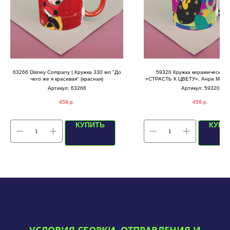
63266 Disney Company | Кружка 330 мл "До
59320 Кружка керамическая,
чего же я красивая" (красная)
«СТРАСТЬ К ЦВЕТУ», Анри Матисс
Артикул:
63266
Артикул:
59320
459
р.
459
р.
КУПИТЬ
КУПИ
УСЛОВИЯ СБОРКИ, ОТПРАВЛЕНИЯ И