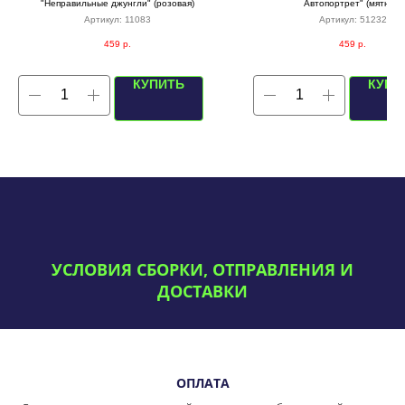
"Неправильные джунгли" (розовая)
Автопортрет" (мятная)
Артикул:
11083
Артикул:
51232
459
р.
459
р.
КУПИТЬ
КУПИ
УСЛОВИЯ СБОРКИ, ОТПРАВЛЕНИЯ И
ДОСТАВКИ
ОПЛАТА