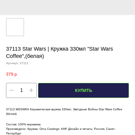
37113 Star Wars | Кружка 330мл "Star Wars
Coffee",(белая)
Артикул:
37113
379
р.
КУПИТЬ
37113 MGSW04 Керамическая кружка 330мл, Звёздные Войны Star Wars Coffee
(белая)
Состав: 100% керамика
Произведено: Кружка: Orca Coatings. КНР Дизайн и печать: Россия, Санкт-
Петербург