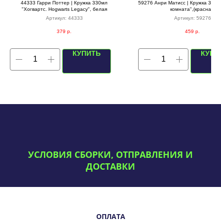
44333 Гарри Поттер | Кружка 330мл
59276 Анри Матисс | Кружка 330м
"Хогвартс. Hogwarts Legacy", белая
комната",(красная)
Артикул:
44333
Артикул:
59276
379
р.
459
р.
КУПИТЬ
КУПИ
УСЛОВИЯ СБОРКИ, ОТПРАВЛЕНИЯ И
ДОСТАВКИ
ОПЛАТА