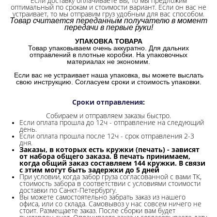
Если доставку оплачиваете вы, то мы предложим
оптимальный по срокам и стоимости вариант. Если он вас не
устраивает, то мы отправим груз удобным для вас способом.
Товар считается переданным получателю в момент
передачи в первые руки!
УПАКОВКА ТОВАРА
Товар упаковываем очень аккуратно. Для дальних
отправлений в плотные коробки. На упаковочных
материалах не экономим.
Если вас не устраивает наша упаковка, вы можете выслать
свою инструкцию. Согласуем сроки и стоимость упаковки.
Сроки отправления
:
Собираем и отправляем заказы быстро.
Если оплата прошла до 12ч - отправление на следующий
день.
Если оплата прошла после 12ч - срок отправления 2-3
дня.
Заказы, в которых есть кружки (печать) - зависят
от набора общего заказа. В печать принимаем,
когда общий заказ составляем 144 кружки. В связи
с этим могут быть задержки до 5 дней
При условии, когда забор груза согласованной с вами ТК,
стоимость забора в соответствии с условиями стоимости
доставки по Санкт-Петербургу.
Вы можете самостоятельно забрать заказ из нашего
офиса, или со склада.
Самовывоз у нас совсем ничего не
стоит. Размещаете заказ. После сборки вам будет