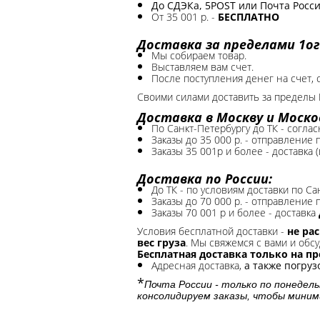
До СДЭКа, 5POST или Почта России
От 35 001 р. -
БЕСПЛАТНО
Доставка за пределами 1ог
Мы собираем товар.
Выставляем вам счет.
После поступления денег на счет, 
Своими силами доставить за пределы 
Доставка в Москву и Моско
По Санкт-Петербургу до ТК - соглас
Заказы до 35 000 р. - отправление
Заказы 35 001р и более - доставка 
Доставка по России:
До ТК - по условиям доставки по Са
Заказы до 70 000 р. -
отправление п
Заказы 70 001 р и более - доставка
Условия бесплатной доставки -
не ра
вес груза
. Мы свяжемся с вами и обсу
Бесплатная доставка только на п
Адресная доставка,
а также погру
*
Почта России - только по понедель
консолидируем заказы, чтобы миним