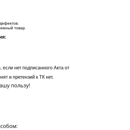
дефектов.
ъемный товар.
ия:
, если нет подписанного Акта от
ят и претензий к ТК нет.
ашу пользу!
особом: