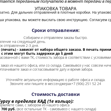
итается переданным получателю в момент передачи в пер
УПАКОВКА ТОВАРА
ратно. Для дальних отправлений в плотные коробки. На упаков
ша упаковка, вы можете выслать свою инструкцию. Согласуем с
Сроки отправления
:
Собираем и отправляем заказы быстро.
авление на следующий день.
ок отправления 2-3 дня.
 (печать) - зависят от набора общего заказа. В печать при
и с этим могут быть задержки до 5 дней
ласованной с вами ТК, стоимость забора в соответствии с условиями
заказ из нашего офиса, или со склада.
Самовывоз у нас совсем ниче
Оплачиваете заказ и согласовываете дату и время забора.
Уточняйте актуальную информацию о работе офиса и склада.
Звоните или пишите в мессенджерах+7 (906) 251 52 24
Стоимость доставки
ргу в пределах КАД (1е кольцо):
формляете сами, с забором из нашего офиса
-
700 руб.
(все остальные ТК - самовывоз с нашего склада)