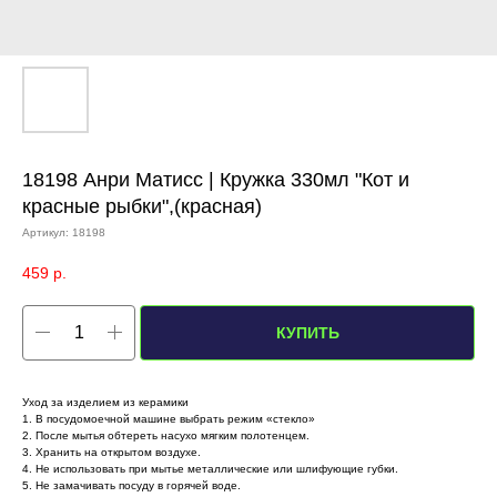
18198 Анри Матисс | Кружка 330мл "Кот и
красные рыбки",(красная)
Артикул:
18198
459
р.
КУПИТЬ
Уход за изделием из керамики
1. В посудомоечной машине выбрать режим «стекло»
2. После мытья обтереть насухо мягким полотенцем.
3. Хранить на открытом воздухе.
4. Не использовать при мытье металлические или шлифующие губки.
5. Не замачивать посуду в горячей воде.