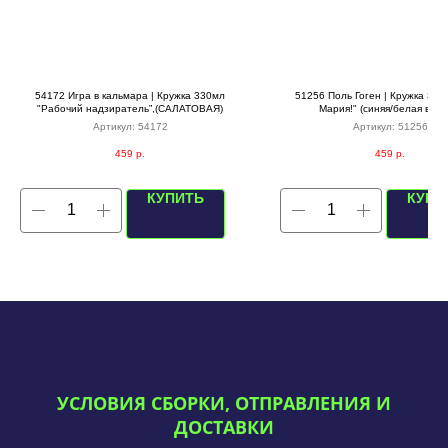
54172 Игра в кальмара | Кружка 330мл
51256 Поль Гоген | Кружка 330
"Рабочий надзиратель”,(САЛАТОВАЯ)
Мария!" (синяя/белая внут
Артикул:
54172
Артикул:
51256
459
р.
459
р.
КУПИТЬ
КУПИ
УСЛОВИЯ СБОРКИ, ОТПРАВЛЕНИЯ И
ДОСТАВКИ