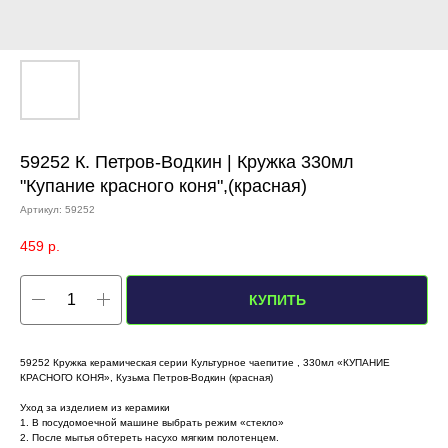
59252 К. Петров-Водкин | Кружка 330мл
"Купание красного коня",(красная)
Артикул:
59252
459
р.
КУПИТЬ
59252 Кружка керамическая серии Культурное чаепитие , 330мл «КУПАНИЕ
КРАСНОГО КОНЯ», Кузьма Петров-Водкин (красная)
Уход за изделием из керамики
1. В посудомоечной машине выбрать режим «стекло»
2. После мытья обтереть насухо мягким полотенцем.