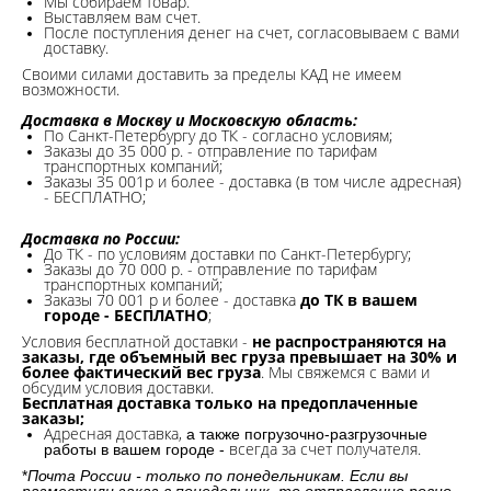
Мы собираем товар.
Выставляем вам счет.
После поступления денег на счет, согласовываем с вами
доставку.
Своими силами доставить за пределы КАД не имеем
возможности.​
Доставка в Москву и Московскую область:
По Санкт-Петербургу до ТК - согласно условиям;
Заказы до 35 000 р. - отправление по тарифам
транспортных компаний;
Заказы 35 001р и более - доставка (в том числе адресная)
- БЕСПЛАТНО;
Доставка по России:
До ТК - по условиям доставки по Санкт-Петербургу;
Заказы до 70 000 р. -
отправление по тарифам
транспортных компаний;
Заказы 70 001 р и более - доставка
до ТК в вашем
городе - БЕСПЛАТНО
;
Условия бесплатной доставки -
не распространяются на
заказы, где объемный вес груза превышает на 30% и
более фактический вес груза
. Мы свяжемся с вами и
обсудим условия доставки.
Бесплатная доставка только на предоплаченные
заказы;
Адресная доставка,
а также погрузочно-разгрузочные
всегда за счет получателя.
работы в вашем городе -
*
Почта России - только по понедельникам. Если вы
разместили заказ в понедельник, то отправление ровно