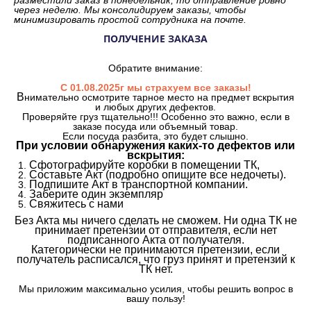
через неделю. Мы консолидируем заказы, чтобы
минимизировать простой сотрудника на почте.
ПОЛУЧЕНИЕ ЗАКАЗА
Обратите внимание:
С 01.08.2025г мы страхуем все заказы!
В
нимательно осмотрите тарное место на предмет вскрытия
и любых других дефектов.
Проверяйте груз тщательно!!! Особенно это важно, если в
заказе посуда или объемный товар.
Если посуда разбита, это будет слышно.
При условии обнаружения каких-то дефектов или
вскрытия:
Сфотографируйте коробки в помещении ТК,
Составьте Акт (подробно опишите все недочеты).
Подпишите Акт в транспортной компании.
Заберите один экземпляр
Свяжитесь с нами
Без Акта мы ничего сделать не сможем. Ни одна ТК не
принимает претензии от отправителя, если нет
подписанного Акта от получателя.
Категорически не принимаются претензии, если
получатель расписался, что груз принят и претензий к
ТК нет.
Мы приложим максимально усилия, чтобы решить вопрос в
вашу пользу!