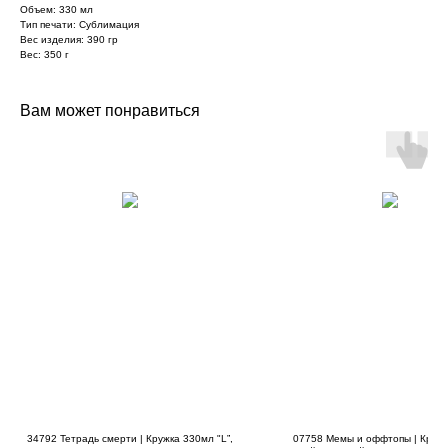
Объем: 330 мл
Тип печати: Сублимация
Вес изделия: 390 гр
Вес: 350 г
Вам может понравиться
34792 Тетрадь смерти | Кружка 330мл "L”,
07758 Мемы и оффтопы | Круж