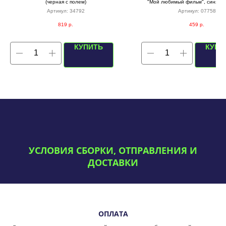
(черная с полем)
"Мой любимый фильм", синяя с
Артикул:
34792
Артикул:
07758
819
р.
459
р.
КУПИТЬ
КУПИ
УСЛОВИЯ СБОРКИ, ОТПРАВЛЕНИЯ И
ДОСТАВКИ
ОПЛАТА