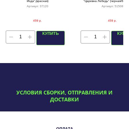
Йода”,(красная)
"Царевна Лебедь" (черная/белая
Артикул:
37120
Артикул:
51508
459
р.
459
р.
КУПИТЬ
КУПИ
УСЛОВИЯ СБОРКИ, ОТПРАВЛЕНИЯ И
ДОСТАВКИ
ОПЛАТА