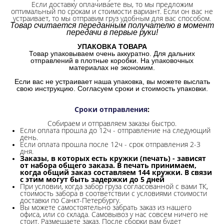
Если доставку оплачиваете вы, то мы предложим
оптимальный по срокам и стоимости вариант. Если он вас не
устраивает, то мы отправим груз удобным для вас способом.
Товар считается переданным получателю в момент
передачи в первые руки!
УПАКОВКА ТОВАРА
Товар упаковываем очень аккуратно. Для дальних
отправлений в плотные коробки. На упаковочных
материалах не экономим.
Если вас не устраивает наша упаковка, вы можете выслать
свою инструкцию. Согласуем сроки и стоимость упаковки.
Сроки отправления
:
Собираем и отправляем заказы быстро.
Если оплата прошла до 12ч - отправление на следующий
день.
Если оплата прошла после 12ч - срок отправления 2-3
дня.
Заказы, в которых есть кружки (печать) - зависят
от набора общего заказа. В печать принимаем,
когда общий заказ составляем 144 кружки. В связи
с этим могут быть задержки до 5 дней
При условии, когда забор груза согласованной с вами ТК,
стоимость забора в соответствии с условиями стоимости
доставки по Санкт-Петербургу.
Вы можете самостоятельно забрать заказ из нашего
офиса, или со склада.
Самовывоз у нас совсем ничего не
стоит. Размещаете заказ. После сборки вам будет