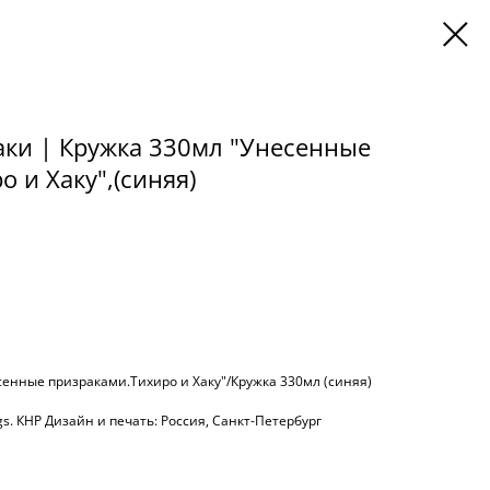
аки | Кружка 330мл "Унесенные
 и Хаку",(синяя)
нные призраками.Тихиро и Хаку"/Кружка 330мл (синяя)
gs. КНР Дизайн и печать: Россия, Санкт-Петербург