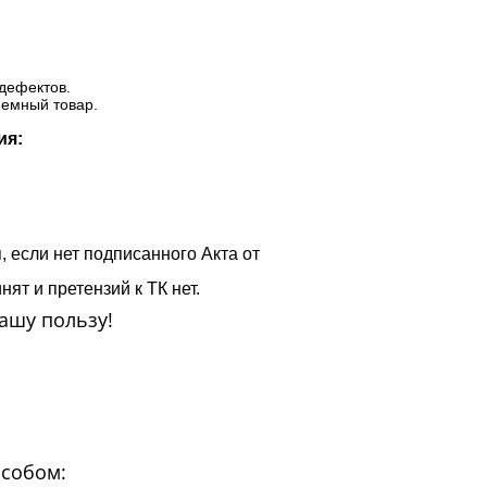
дефектов.
ъемный товар.
ия:
, если нет подписанного Акта от
ят и претензий к ТК нет.
ашу пользу!
особом: