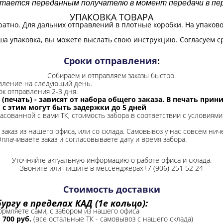
итается переданным получателю в момент передачи в пер
УПАКОВКА ТОВАРА
ратно. Для дальних отправлений в плотные коробки. На упаков
ша упаковка, вы можете выслать свою инструкцию. Согласуем с
Сроки отправления
:
Собираем и отправляем заказы быстро.
авление на следующий день.
ок отправления 2-3 дня.
 (печать) - зависят от набора общего заказа. В печать при
и с этим могут быть задержки до 5 дней
ласованной с вами ТК, стоимость забора в соответствии с условиями
заказ из нашего офиса, или со склада.
Самовывоз у нас совсем ниче
Оплачиваете заказ и согласовываете дату и время забора.
Уточняйте актуальную информацию о работе офиса и склада.
Звоните или пишите в мессенджерах+7 (906) 251 52 24
Стоимость доставки
ргу в пределах КАД (1е кольцо):
формляете сами, с забором из нашего офиса
-
700 руб.
(все остальные ТК - самовывоз с нашего склада)