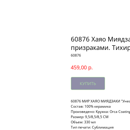
60876 Хаяо Миядз
призраками. Тихиро
60876
р.
459,00
КУПИТЬ
60876 МИР ХАЯО МИЯДЗАКИ "Унесе
Состав: 100% керамика
Произведено: Кружка: Orca Coatin
Размер: 9,5/8,5/8,5 СМ
Объем: 330 мл
Тип печати: Сублимация