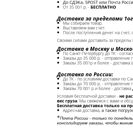
До СДЭКа, 5POST или Почта России
От 35 001 р. -
БЕСПЛАТНО
Доставка за пределами 1ог
Мы собираем товар.
Выставляем вам счет.
После поступления денег на счет, 
Своими силами доставить за пределы 
Доставка в Москву и Моско
По Санкт-Петербургу до ТК - соглас
Заказы до 35 000 р. - отправление
Заказы 35 001р и более - доставка 
Доставка по России:
До ТК - по условиям доставки по Са
Заказы до 70 000 р. -
отправление п
Заказы 70 001 р и более - доставка
Условия бесплатной доставки -
не ра
вес груза
. Мы свяжемся с вами и обсу
Бесплатная доставка только на п
Адресная доставка,
а также погру
*
Почта России - только по понедель
консолидируем заказы, чтобы миним