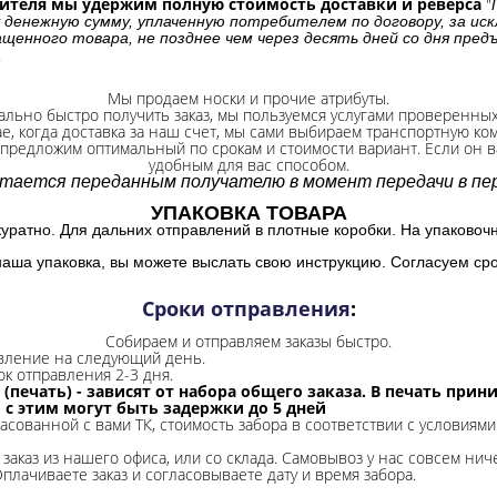
бителя мы удержим полную стоимость доставки и реверса
"
 денежную сумму, уплаченную потребителем по договору, за иск
щенного товара, не позднее чем через десять дней со дня пре
.
Мы продаем носки и прочие атрибуты.
ально быстро получить заказ, мы пользуемся услугами проверенны
ае, когда доставка за наш счет, мы сами выбираем транспортную ко
 предложим оптимальный по срокам и стоимости вариант. Если он ва
удобным для вас способом.
итается переданным получателю в момент передачи в пер
УПАКОВКА ТОВАРА
куратно. Для дальних отправлений в плотные коробки. На упаковоч
наша упаковка, вы можете выслать свою инструкцию. Согласуем сро
Сроки отправления
:
Собираем и отправляем заказы быстро.
авление на следующий день.
ок отправления 2-3 дня.
 (печать) - зависят от набора общего заказа. В печать при
и с этим могут быть задержки до 5 дней
ласованной с вами ТК, стоимость забора в соответствии с условиями
заказ из нашего офиса, или со склада.
Самовывоз у нас совсем ниче
Оплачиваете заказ и согласовываете дату и время забора.