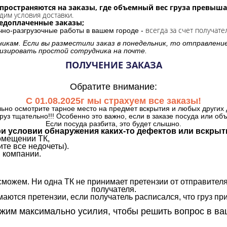
спространяются на заказы, где объемный вес груза превыша
дим условия доставки.
редоплаченные заказы;
всегда за счет получате
очно-разгрузочные работы в вашем городе -
никам. Если вы разместили заказ в понедельник, то отправлени
изировать простой сотрудника на почте.
ПОЛУЧЕНИЕ ЗАКАЗА
Обратите внимание:
С 01.08.2025г мы страхуем все заказы!
ьно осмотрите тарное место на предмет вскрытия и любых других 
руз тщательно!!! Особенно это важно, если в заказе посуда или об
Если посуда разбита, это будет слышно.
и условии обнаружения каких-то дефектов или вскрыт
омещении ТК,
те все недочеты).
 компании.
сможем. Ни одна ТК не принимает претензии от отправителя
получателя.
аются претензии, если получатель расписался, что груз прин
им максимально усилия, чтобы решить вопрос в ва