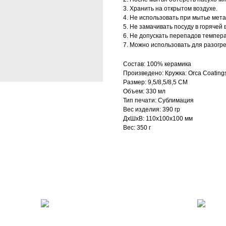
3. Хранить на открытом воздухе.
4. Не использовать при мытье мет
5. Не замачивать посуду в горячей 
6. Не допускать перепадов темпер
7. Можно использовать для разогр
Состав: 100% керамика
Произведено: Кружка: Orca Coating
Размер: 9,5/8,5/8,5 СМ
Объем: 330 мл
Тип печати: Сублимация
Вес изделия: 390 гр
ДxШxВ: 110x100x100 мм
Вес: 350 г