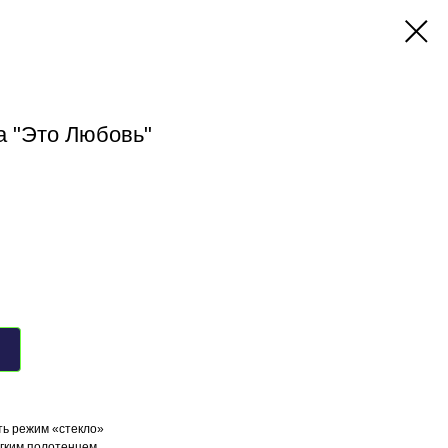
а "Это Любовь"
ть режим «стекло»
ягким полотенцем.