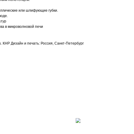
аллические или шлифующие губки.
воде.
атур
ева в микроволновой печи
s. КНР Дизайн и печать: Россия, Санкт-Петербург