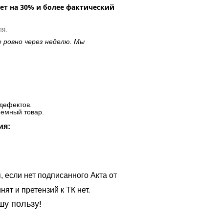
ет на 30% и более фактический
ля.
е ровно через неделю. Мы
дефектов.
ъемный товар.
ия:
, если нет подписанного Акта от
ят и претензий к ТК нет.
шу пользу!