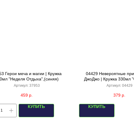
53 Герои меча и магии | Кружка
04429 Невероятные пр
0мл "Неделя Отдыха",(синяя)
ДжоДжо | Кружка 330мл 
ночи”, (белая)
Артикул:
37953
Артикул:
04429
459
р.
379
р.
КУПИТЬ
КУПИТЬ