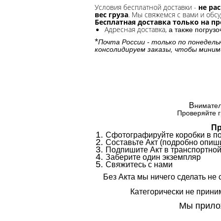
Условия бесплатной доставки -
не ра
вес груза
. Мы свяжемся с вами и обсу
Бесплатная доставка только на п
Адресная доставка,
а также погруз
*
Почта России - только по понедель
консолидируем заказы, чтобы миним
В
нимател
Проверяйте г
Пр
Сфотографируйте коробки в п
Составьте Акт (подробно опиши
Подпишите Акт в транспортной
Заберите один экземпляр
Свяжитесь с нами
Без Акта мы ничего сделать не 
Категорически не приним
Мы прилож