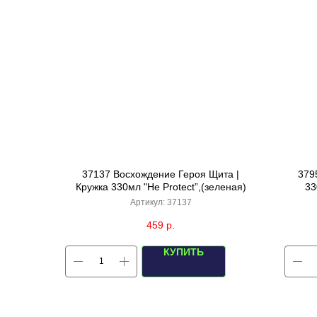
37137 Восхождение Героя Щита |
379
Кружка 330мл "He Protect”,(зеленая)
33
Артикул:
37137
459
р.
КУПИТЬ