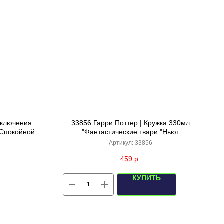
иключения
33856 Гарри Поттер | Кружка 330мл
"Спокойной
"Фантастические твари "Ньют
Саламандер",(желтая)
Артикул:
33856
459
р.
КУПИТЬ