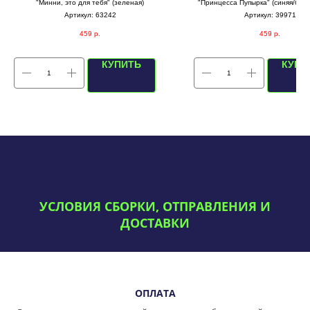
"Минни, это для тебя" (зеленая)
"Принцесса Пупырка" (синяя/бела
Артикул:
63242
Артикул:
39971
459
р.
459
р.
КУПИТЬ
КУПИ
УСЛОВИЯ СБОРКИ, ОТПРАВЛЕНИЯ И
ДОСТАВКИ
ОПЛАТА