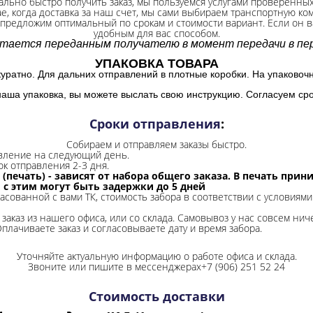
ально быстро получить заказ, мы пользуемся услугами проверенны
ае, когда доставка за наш счет, мы сами выбираем транспортную ко
 предложим оптимальный по срокам и стоимости вариант. Если он ва
удобным для вас способом.
итается переданным получателю в момент передачи в пер
УПАКОВКА ТОВАРА
куратно. Для дальних отправлений в плотные коробки. На упаковоч
наша упаковка, вы можете выслать свою инструкцию. Согласуем сро
Сроки отправления
:
Собираем и отправляем заказы быстро.
авление на следующий день.
ок отправления 2-3 дня.
 (печать) - зависят от набора общего заказа. В печать при
и с этим могут быть задержки до 5 дней
ласованной с вами ТК, стоимость забора в соответствии с условиями
заказ из нашего офиса, или со склада.
Самовывоз у нас совсем ниче
Оплачиваете заказ и согласовываете дату и время забора.
Уточняйте актуальную информацию о работе офиса и склада.
Звоните или пишите в мессенджерах+7 (906) 251 52 24
Стоимость доставки