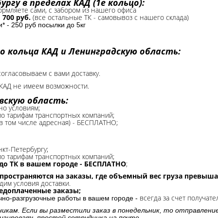
ргу в пределах КАД (1е кольцо):
формляете сами, с забором из нашего офиса
-
700 руб.
(все остальные ТК - самовывоз с нашего склада)
 - 250 руб посылки до 5кг
о кольца КАД и Ленинградскую область:
согласовываем с вами доставку.
КАД не имеем возможности.​
вскую область:
но условиям;
 по тарифам транспортных компаний;
(в том числе адресная) - БЕСПЛАТНО;
нкт-Петербургу;
о тарифам транспортных компаний;
до ТК в вашем городе - БЕСПЛАТНО
;
спространяются на заказы, где объемный вес груза превыша
дим условия доставки.
редоплаченные заказы;
всегда за счет получате
очно-разгрузочные работы в вашем городе -
никам. Если вы разместили заказ в понедельник, то отправлени
изировать простой сотрудника на почте.