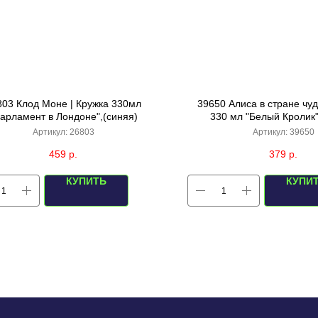
803 Клод Моне | Кружка 330мл
39650 Алиса в стране чуд
арламент в Лондоне",(синяя)
330 мл "Белый Кролик"
Артикул:
26803
Артикул:
39650
459
р.
379
р.
КУПИТЬ
КУПИ