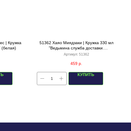
ес | Кружка
51362 Хаяо Миядзаки | Кружка 330 мл
 (белая)
"Ведьмина служба доставки.
Восхищенный Цзицзи" (зеленая)
Артикул:
51362
459
р.
ТЬ
КУПИТЬ