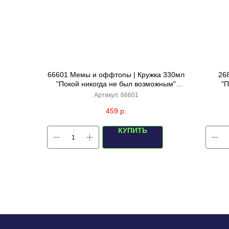
66601 Мемы и оффтопы | Кружка 330мл
26
"Покой никогда не был возможным"
"П
(мятная)
Артикул:
66601
459
р.
КУПИТЬ