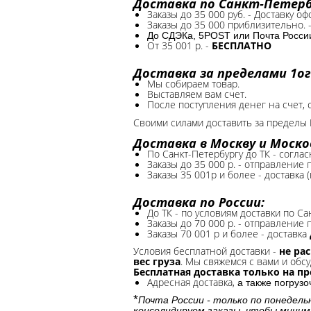
Доставка по Санкт-Петербу
Заказы до 35 000 руб. - Доставку о
Заказы до 35 000 приблизительно. 
До СДЭКа, 5POST или Почта России*
От 35 001 р. -
БЕСПЛАТНО
Доставка за пределами 1ог
Мы собираем товар.
Выставляем вам счет.
После поступления денег на счет, 
Своими силами доставить за пределы 
Доставка в Москву и Моско
По Санкт-Петербургу до ТК - соглас
Заказы до 35 000 р. - отправление
Заказы 35 001р и более - доставка 
Доставка по России:
До ТК - по условиям доставки по Са
Заказы до 70 000 р. -
отправление п
Заказы 70 001 р и более - доставка
Условия бесплатной доставки -
не ра
вес груза
. Мы свяжемся с вами и обсу
Бесплатная доставка только на п
Адресная доставка,
а также погруз
*
Почта России - только по понедель
консолидируем заказы, чтобы миним