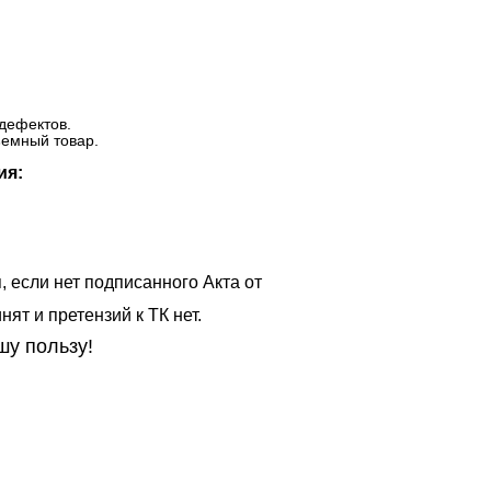
дефектов.
ъемный товар.
ия:
, если нет подписанного Акта от
ят и претензий к ТК нет.
шу пользу!