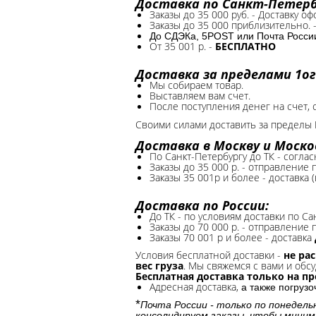
Доставка по Санкт-Петербу
Заказы до 35 000 руб. - Доставку о
Заказы до 35 000 приблизительно. 
До СДЭКа, 5POST или Почта России*
От 35 001 р. -
БЕСПЛАТНО
Доставка за пределами 1ог
Мы собираем товар.
Выставляем вам счет.
После поступления денег на счет, 
Своими силами доставить за пределы 
Доставка в Москву и Моско
По Санкт-Петербургу до ТК - соглас
Заказы до 35 000 р. - отправление
Заказы 35 001р и более - доставка 
Доставка по России:
До ТК - по условиям доставки по Са
Заказы до 70 000 р. -
отправление п
Заказы 70 001 р и более - доставка
Условия бесплатной доставки -
не ра
вес груза
. Мы свяжемся с вами и обсу
Бесплатная доставка только на п
Адресная доставка,
а также погруз
*
Почта России - только по понедель
консолидируем заказы, чтобы миним