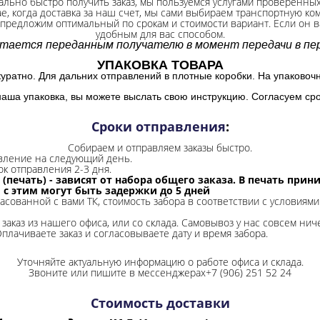
ально быстро получить заказ, мы пользуемся услугами проверенны
ае, когда доставка за наш счет, мы сами выбираем транспортную ко
 предложим оптимальный по срокам и стоимости вариант. Если он ва
удобным для вас способом.
итается переданным получателю в момент передачи в пер
УПАКОВКА ТОВАРА
куратно. Для дальних отправлений в плотные коробки. На упаковоч
наша упаковка, вы можете выслать свою инструкцию. Согласуем сро
Сроки отправления
:
Собираем и отправляем заказы быстро.
авление на следующий день.
ок отправления 2-3 дня.
 (печать) - зависят от набора общего заказа. В печать при
и с этим могут быть задержки до 5 дней
ласованной с вами ТК, стоимость забора в соответствии с условиями
заказ из нашего офиса, или со склада.
Самовывоз у нас совсем ниче
Оплачиваете заказ и согласовываете дату и время забора.
Уточняйте актуальную информацию о работе офиса и склада.
Звоните или пишите в мессенджерах+7 (906) 251 52 24
Стоимость доставки