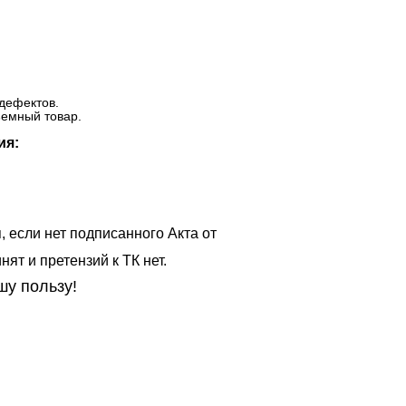
дефектов.
ъемный товар.
ия:
, если нет подписанного Акта от
ят и претензий к ТК нет.
шу пользу!