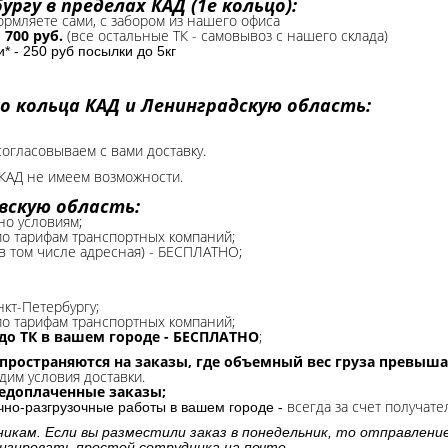
ргу в пределах КАД (1е кольцо):
формляете сами, с забором из нашего офиса
-
700 руб.
(все остальные ТК - самовывоз с нашего склада)
 - 250 руб посылки до 5кг
о кольца КАД и Ленинградскую область:
согласовываем с вами доставку.
КАД не имеем возможности.​
вскую область:
но условиям;
 по тарифам транспортных компаний;
(в том числе адресная) - БЕСПЛАТНО;
нкт-Петербургу;
о тарифам транспортных компаний;
до ТК в вашем городе - БЕСПЛАТНО
;
спространяются на заказы, где объемный вес груза превыша
дим условия доставки.
редоплаченные заказы;
всегда за счет получате
очно-разгрузочные работы в вашем городе -
никам. Если вы разместили заказ в понедельник, то отправлени
изировать простой сотрудника на почте.