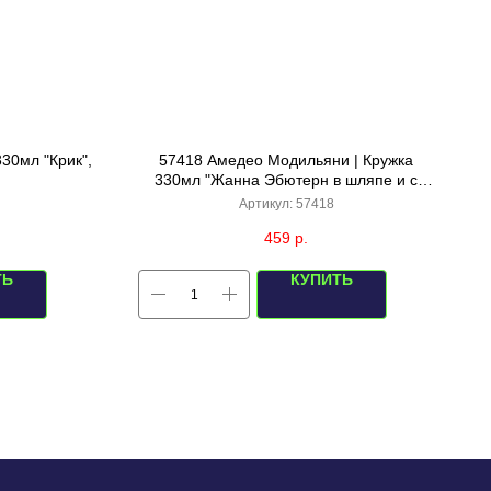
30мл "Крик",
57418 Амедео Модильяни | Кружка
330мл "Жанна Эбютерн в шляпе и с
ожерельем" (черная/белая внутри)
Артикул:
57418
459
р.
ТЬ
КУПИТЬ