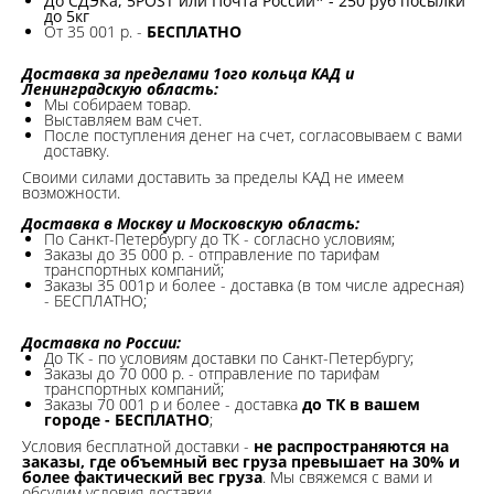
До СДЭКа, 5POST или Почта России* - 250 руб посылки
до 5кг
От 35 001 р. -
БЕСПЛАТНО
Доставка за пределами 1ого кольца КАД и
Ленинградскую область:
Мы собираем товар.
Выставляем вам счет.
После поступления денег на счет, согласовываем с вами
доставку.
Своими силами доставить за пределы КАД не имеем
возможности.​
Доставка в Москву и Московскую область:
По Санкт-Петербургу до ТК - согласно условиям;
Заказы до 35 000 р. - отправление по тарифам
транспортных компаний;
Заказы 35 001р и более - доставка (в том числе адресная)
- БЕСПЛАТНО;
Доставка по России:
До ТК - по условиям доставки по Санкт-Петербургу;
Заказы до 70 000 р. -
отправление по тарифам
транспортных компаний;
Заказы 70 001 р и более - доставка
до ТК в вашем
городе - БЕСПЛАТНО
;
Условия бесплатной доставки -
не распространяются на
заказы, где объемный вес груза превышает на 30% и
более фактический вес груза
. Мы свяжемся с вами и
обсудим условия доставки.