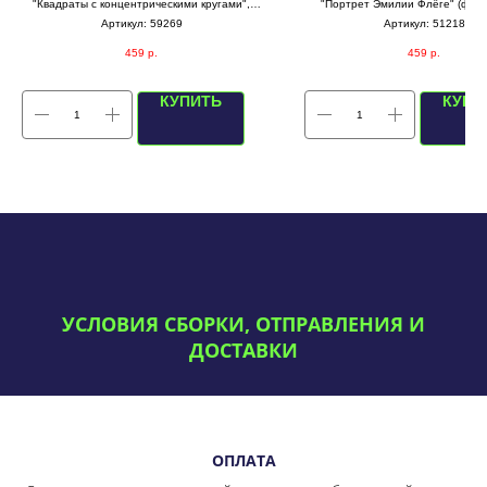
"Квадраты с концентрическими кругами",
"Портрет Эмилии Флёге" (фиол
(красная/белая внутри)
Артикул:
59269
Артикул:
51218
459
р.
459
р.
КУПИТЬ
КУПИ
УСЛОВИЯ СБОРКИ, ОТПРАВЛЕНИЯ И
ДОСТАВКИ
ОПЛАТА