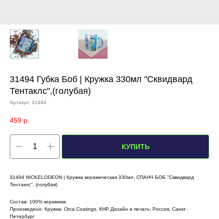
31494 Губка Боб | Кружка 330мл "Сквидвард
Тентаклс",(голубая)
Артикул:
31494
459
р.
КУПИТЬ
31494 NICKELODEON | Кружка керамическая 330мл, СПАНЧ БОБ "Сквидвард
Тентаклс", (голубая)
Состав: 100% керамика
Произведено: Кружка: Orca Coatings. КНР Дизайн и печать: Россия, Санкт-
Петербург