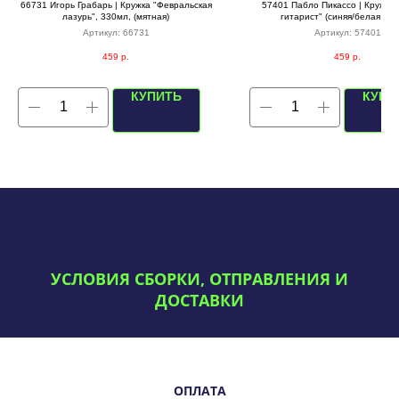
66731 Игорь Грабарь | Кружка "Февральская
57401 Пабло Пикассо | Кружка
лазурь", 330мл, (мятная)
гитарист" (синяя/белая вну
Артикул:
66731
Артикул:
57401
459
р.
459
р.
КУПИТЬ
КУПИ
УСЛОВИЯ СБОРКИ, ОТПРАВЛЕНИЯ И
ДОСТАВКИ
ОПЛАТА