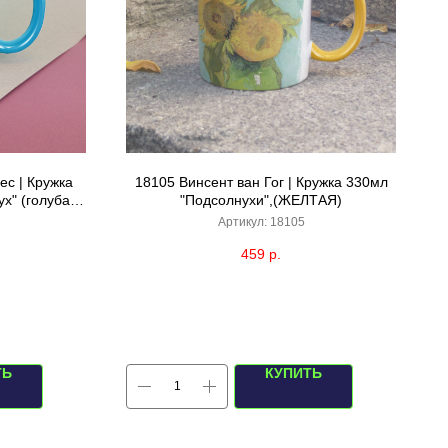
ес | Кружка
18105 Винсент ван Гог | Кружка 330мл
х" (голубая/
"Подсолнухи",(ЖЕЛТАЯ)
Артикул:
18105
459
р.
ТЬ
КУПИТЬ