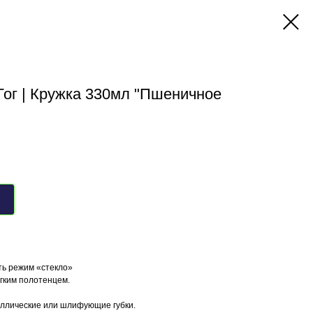
Гог | Кружка 330мл "Пшеничное
ть режим «стекло»
ягким полотенцем.
аллические или шлифующие губки.