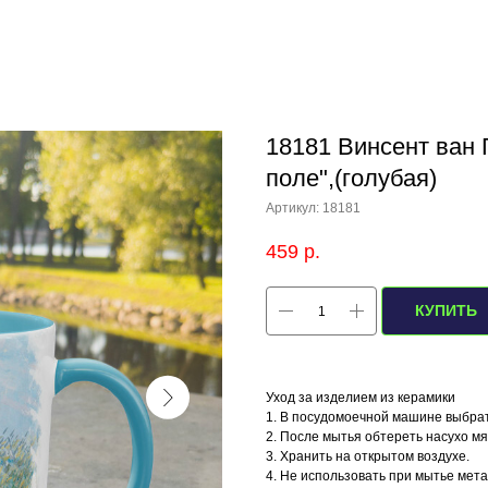
18181 Винсент ван 
поле",(голубая)
Артикул:
18181
459
р.
КУПИТЬ
Уход за изделием из керамики
1. В посудомоечной машине выбра
2. После мытья обтереть насухо м
3. Хранить на открытом воздухе.
4. Не использовать при мытье мет