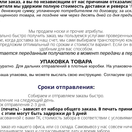
ли заказ, а вы по независящим от нас причинам отказались
бителя мы удержим полную стоимость доставки и реверса
"
 денежную сумму, уплаченную потребителем по договору, за иск
щенного товара, не позднее чем через десять дней со дня пре
.
Мы продаем носки и прочие атрибуты.
ально быстро получить заказ, мы пользуемся услугами проверенны
ае, когда доставка за наш счет, мы сами выбираем транспортную ко
 предложим оптимальный по срокам и стоимости вариант. Если он ва
удобным для вас способом.
итается переданным получателю в момент передачи в пер
УПАКОВКА ТОВАРА
куратно. Для дальних отправлений в плотные коробки. На упаковоч
наша упаковка, вы можете выслать свою инструкцию. Согласуем сро
Сроки отправления
:
Собираем и отправляем заказы быстро.
авление на следующий день.
ок отправления 2-3 дня.
 (печать) - зависят от набора общего заказа. В печать при
и с этим могут быть задержки до 5 дней
ласованной с вами ТК, стоимость забора в соответствии с условиями
заказ из нашего офиса, или со склада.
Самовывоз у нас совсем ниче
Оплачиваете заказ и согласовываете дату и время забора.