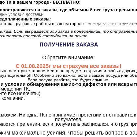
до ТК в вашем городе - БЕСПЛАТНО
;
спространяются на заказы, где объемный вес груза превыша
дим условия доставки.
редоплаченные заказы;
всегда за счет получате
очно-разгрузочные работы в вашем городе -
никам. Если вы разместили заказ в понедельник, то отправлени
изировать простой сотрудника на почте.
ПОЛУЧЕНИЕ ЗАКАЗА
Обратите внимание:
С 01.08.2025г мы страхуем все заказы!
ьно осмотрите тарное место на предмет вскрытия и любых других 
руз тщательно!!! Особенно это важно, если в заказе посуда или об
Если посуда разбита, это будет слышно.
и условии обнаружения каких-то дефектов или вскрыт
омещении ТК,
те все недочеты).
 компании.
сможем. Ни одна ТК не принимает претензии от отправителя
получателя.
аются претензии, если получатель расписался, что груз прин
им максимально усилия, чтобы решить вопрос в ва