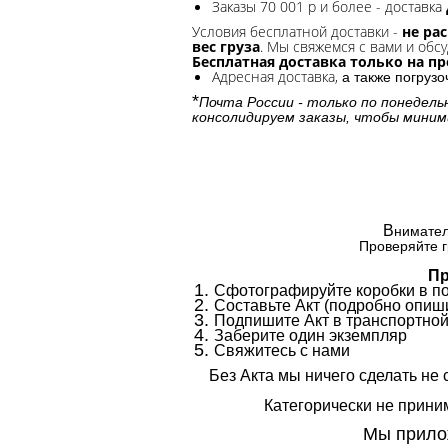
Заказы 70 001 р и более - доставка
Условия бесплатной доставки -
не ра
вес груза
. Мы свяжемся с вами и обсу
Бесплатная доставка только на п
Адресная доставка,
а также погруз
*
Почта России - только по понедель
консолидируем заказы, чтобы миним
В
нимател
Проверяйте г
Пр
Сфотографируйте коробки в п
Составьте Акт (подробно опиши
Подпишите Акт в транспортной
Заберите один экземпляр
Свяжитесь с нами
Без Акта мы ничего сделать не 
Категорически не приним
Мы прилож