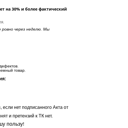
ет на 30% и более фактический
ля.
е ровно через неделю. Мы
дефектов.
ъемный товар.
ия:
, если нет подписанного Акта от
ят и претензий к ТК нет.
шу пользу!