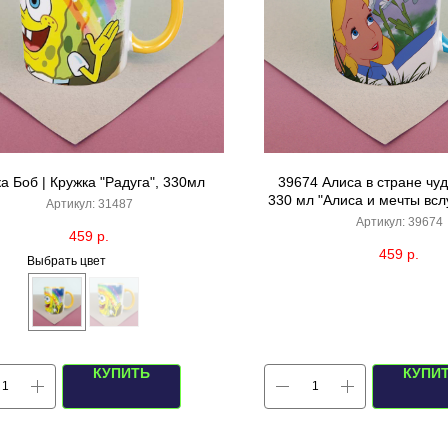
ка Боб | Кружка "Радуга", 330мл
39674 Алиса в стране чуд
330 мл "Алиса и мечты вслу
Артикул:
31487
белая внутри)
Артикул:
39674
459
р.
459
р.
Выбрать цвет
КУПИТЬ
КУПИ