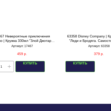
67 Невероятные приключения
63358 Disney Company | К
о | Кружка 330мл "Злой Джотаро"
"Леди и Бродяга. Самост
(синяя/белая внутри)
(белая)
Артикул:
17467
Артикул:
63358
459
р.
379
р.
КУПИТЬ
КУПИТЬ