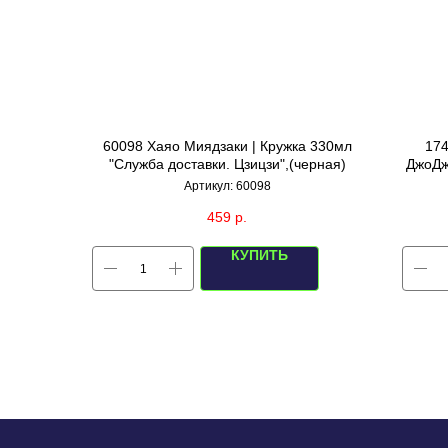
60098 Хаяо Миядзаки | Кружка 330мл
174
"Служба доставки. Цзицзи",(черная)
ДжоДж
Артикул:
60098
459
р.
КУПИТЬ