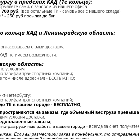
ргу в пределах КАД (1е кольцо):
формляете сами, с забором из нашего офиса
-
700 руб.
(все остальные ТК - самовывоз с нашего склада)
 - 250 руб посылки до 5кг
о кольца КАД и Ленинградскую область:
согласовываем с вами доставку.
КАД не имеем возможности.​
вскую область:
но условиям;
 по тарифам транспортных компаний;
(в том числе адресная) - БЕСПЛАТНО;
нкт-Петербургу;
о тарифам транспортных компаний;
до ТК в вашем городе - БЕСПЛАТНО
;
спространяются на заказы, где объемный вес груза превыша
дим условия доставки.
редоплаченные заказы;
всегда за счет получате
очно-разгрузочные работы в вашем городе -
никам. Если вы разместили заказ в понедельник, то отправлени
изировать простой сотрудника на почте.