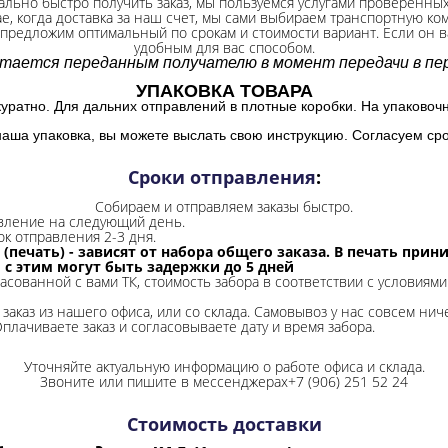
ально быстро получить заказ, мы пользуемся услугами проверенны
ае, когда доставка за наш счет, мы сами выбираем транспортную ко
 предложим оптимальный по срокам и стоимости вариант. Если он ва
удобным для вас способом.
итается переданным получателю в момент передачи в пер
УПАКОВКА ТОВАРА
куратно. Для дальних отправлений в плотные коробки. На упаковоч
наша упаковка, вы можете выслать свою инструкцию. Согласуем сро
Сроки отправления
:
Собираем и отправляем заказы быстро.
авление на следующий день.
ок отправления 2-3 дня.
 (печать) - зависят от набора общего заказа. В печать при
и с этим могут быть задержки до 5 дней
ласованной с вами ТК, стоимость забора в соответствии с условиями
заказ из нашего офиса, или со склада.
Самовывоз у нас совсем ниче
Оплачиваете заказ и согласовываете дату и время забора.
Уточняйте актуальную информацию о работе офиса и склада.
Звоните или пишите в мессенджерах+7 (906) 251 52 24
Стоимость доставки