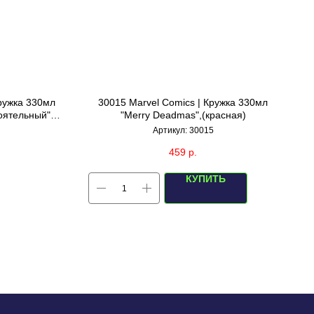
ружка 330мл
30015 Marvel Comics | Кружка 330мл
оятельный"
"Merry Deadmas",(красная)
Артикул:
30015
459
р.
КУПИТЬ