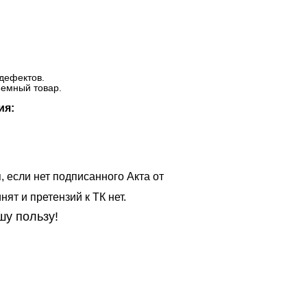
дефектов.
ъемный товар.
ия:
, если нет подписанного Акта от
ят и претензий к ТК нет.
шу пользу!