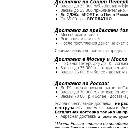
Доставка по Санкт-Петербу
Заказы до 35 000 руб. - Доставку о
Заказы до 35 000 приблизительно. 
До СДЭКа, 5POST или Почта России*
От 35 001 р. -
БЕСПЛАТНО
Доставка за пределами 1ог
Мы собираем товар.
Выставляем вам счет.
После поступления денег на счет, 
Своими силами доставить за пределы 
Доставка в Москву и Моско
По Санкт-Петербургу до ТК - соглас
Заказы до 35 000 р. - отправление
Заказы 35 001р и более - доставка 
Доставка по России:
До ТК - по условиям доставки по Са
Заказы до 70 000 р. -
отправление п
Заказы 70 001 р и более - доставка
Условия бесплатной доставки -
не ра
вес груза
. Мы свяжемся с вами и обсу
Бесплатная доставка только на п
Адресная доставка,
а также погруз
*
Почта России - только по понедель
консолидируем заказы, чтобы миним