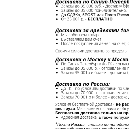
Доставка по Санкт-Петербу
Заказы до 35 000 руб. - Доставку о
Заказы до 35 000 приблизительно. 
До СДЭКа, 5POST или Почта России*
От 35 001 р. -
БЕСПЛАТНО
Доставка за пределами 1ог
Мы собираем товар.
Выставляем вам счет.
После поступления денег на счет, 
Своими силами доставить за пределы 
Доставка в Москву и Моско
По Санкт-Петербургу до ТК - соглас
Заказы до 35 000 р. - отправление
Заказы 35 001р и более - доставка 
Доставка по России:
До ТК - по условиям доставки по Са
Заказы до 70 000 р. -
отправление п
Заказы 70 001 р и более - доставка
Условия бесплатной доставки -
не ра
вес груза
. Мы свяжемся с вами и обсу
Бесплатная доставка только на п
Адресная доставка,
а также погруз
*
Почта России - только по понедель
консолидируем заказы, чтобы миним