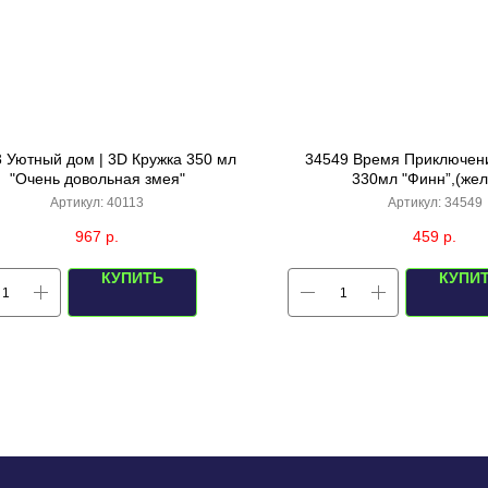
 Уютный дом | 3D Кружка 350 мл
34549 Время Приключени
"Очень довольная змея"
330мл "Финн”,(жел
Артикул:
40113
Артикул:
34549
967
р.
459
р.
КУПИТЬ
КУПИ