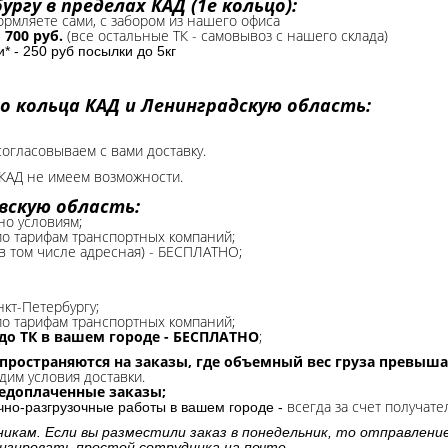
ргу в пределах КАД (1е кольцо):
формляете сами, с забором из нашего офиса
-
700 руб.
(все остальные ТК - самовывоз с нашего склада)
 - 250 руб посылки до 5кг
о кольца КАД и Ленинградскую область:
согласовываем с вами доставку.
КАД не имеем возможности.​
вскую область:
но условиям;
 по тарифам транспортных компаний;
(в том числе адресная) - БЕСПЛАТНО;
нкт-Петербургу;
о тарифам транспортных компаний;
до ТК в вашем городе - БЕСПЛАТНО
;
спространяются на заказы, где объемный вес груза превыша
дим условия доставки.
редоплаченные заказы;
всегда за счет получате
очно-разгрузочные работы в вашем городе -
никам. Если вы разместили заказ в понедельник, то отправлени
изировать простой сотрудника на почте.