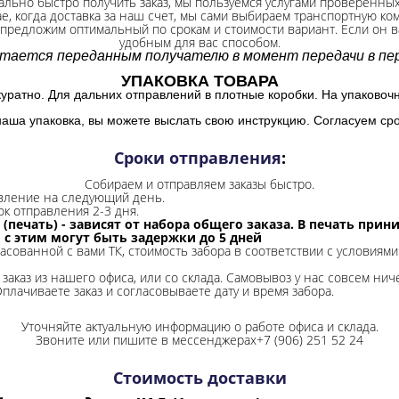
ально быстро получить заказ, мы пользуемся услугами проверенны
ае, когда доставка за наш счет, мы сами выбираем транспортную ко
 предложим оптимальный по срокам и стоимости вариант. Если он ва
удобным для вас способом.
итается переданным получателю в момент передачи в пер
УПАКОВКА ТОВАРА
куратно. Для дальних отправлений в плотные коробки. На упаковоч
наша упаковка, вы можете выслать свою инструкцию. Согласуем сро
Сроки отправления
:
Собираем и отправляем заказы быстро.
авление на следующий день.
ок отправления 2-3 дня.
 (печать) - зависят от набора общего заказа. В печать при
и с этим могут быть задержки до 5 дней
ласованной с вами ТК, стоимость забора в соответствии с условиями
заказ из нашего офиса, или со склада.
Самовывоз у нас совсем ниче
Оплачиваете заказ и согласовываете дату и время забора.
Уточняйте актуальную информацию о работе офиса и склада.
Звоните или пишите в мессенджерах+7 (906) 251 52 24
Стоимость доставки