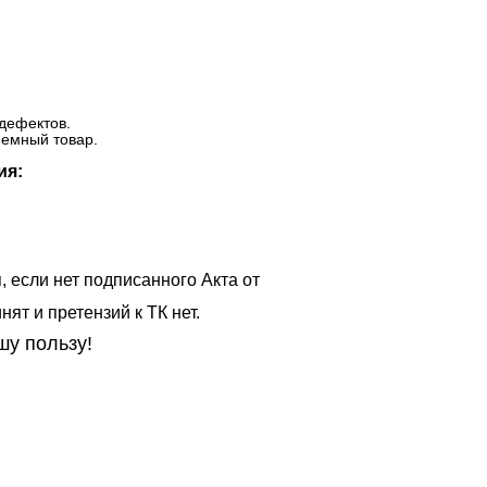
дефектов.
ъемный товар.
ия:
, если нет подписанного Акта от
ят и претензий к ТК нет.
шу пользу!