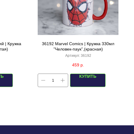
й | Кружка
36192 Marvel Comics | Кружка 330мл
тая)
"Человек-паук”,(красная)
Артикул:
36192
459
р.
ТЬ
КУПИТЬ