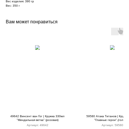
Вес изделия: 390 гр
Вес: 350 г
Вам может понравиться
49642 Винсент ван Гог | Кружка 330мл
59580 Атака Титанов | Кружк
"Миндальная ветка" (розовая)
"Главные герои",(голубая
Артикул:
49642
Артикул:
59580