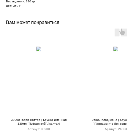
Вес изделия: 390 гр
Вес: 350 г
Вам может понравиться
33900 Гарри Поттер | Кружка именная
26803 Клод Моне | Кружка 
330мл "Пуффендуй",(желтая)
"Парламент в Лондоне",(си
Артикул:
33900
Артикул:
26803