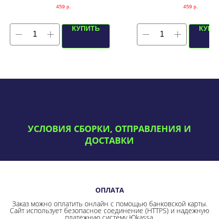
459
р.
459
р.
КУПИТЬ
КУПИ
УСЛОВИЯ СБОРКИ, ОТПРАВЛЕНИЯ И
ДОСТАВКИ
ОПЛАТА
Заказ можно оплатить онлайн с помощью банковской карты.
Сайт использует безопасное соединение
(HTTPS) и надежную
платежную систему Юkassa.