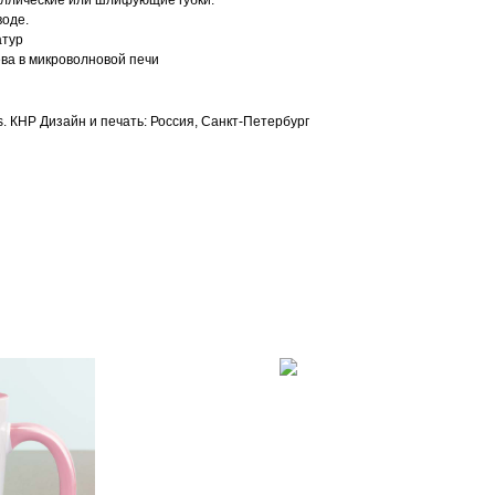
аллические или шлифующие губки.
воде.
атур
ева в микроволновой печи
s. КНР Дизайн и печать: Россия, Санкт-Петербург