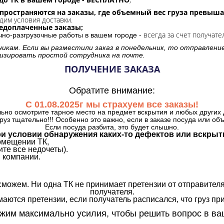
спространяются на заказы, где объемный вес груза превыша
дим условия доставки.
редоплаченные заказы;
всегда за счет получате
очно-разгрузочные работы в вашем городе -
никам. Если вы разместили заказ в понедельник, то отправлени
изировать простой сотрудника на почте.
ПОЛУЧЕНИЕ ЗАКАЗА
Обратите внимание:
С 01.08.2025г мы страхуем все заказы!
ьно осмотрите тарное место на предмет вскрытия и любых других 
руз тщательно!!! Особенно это важно, если в заказе посуда или об
Если посуда разбита, это будет слышно.
и условии обнаружения каких-то дефектов или вскрыт
омещении ТК,
те все недочеты).
 компании.
сможем. Ни одна ТК не принимает претензии от отправителя
получателя.
аются претензии, если получатель расписался, что груз прин
им максимально усилия, чтобы решить вопрос в ва