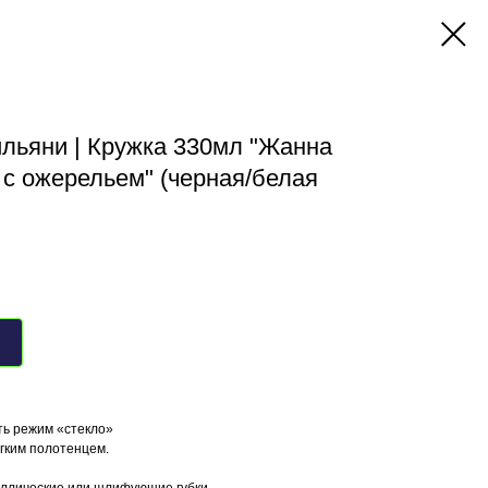
льяни | Кружка 330мл "Жанна
с ожерельем" (черная/белая
ть режим «стекло»
ягким полотенцем.