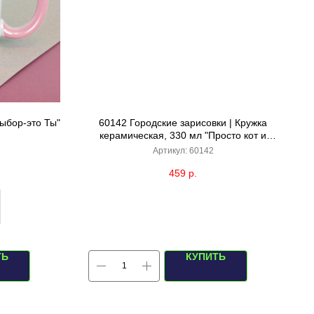
выбор-это Ты"
60142 Городские зарисовки | Кружка
керамическая, 330 мл "Просто кот и
кошка" (черная)
Артикул:
60142
459
р.
ТЬ
КУПИТЬ