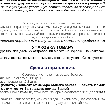
бителя мы удержим полную стоимость доставки и реверса
"
 денежную сумму, уплаченную потребителем по договору, за иск
щенного товара, не позднее чем через десять дней со дня пре
.
Мы продаем носки и прочие атрибуты.
ально быстро получить заказ, мы пользуемся услугами проверенны
ае, когда доставка за наш счет, мы сами выбираем транспортную ко
 предложим оптимальный по срокам и стоимости вариант. Если он ва
удобным для вас способом.
итается переданным получателю в момент передачи в пер
УПАКОВКА ТОВАРА
куратно. Для дальних отправлений в плотные коробки. На упаковоч
наша упаковка, вы можете выслать свою инструкцию. Согласуем сро
Сроки отправления
:
Собираем и отправляем заказы быстро.
авление на следующий день.
ок отправления 2-3 дня.
 (печать) - зависят от набора общего заказа. В печать при
и с этим могут быть задержки до 5 дней
ласованной с вами ТК, стоимость забора в соответствии с условиями
заказ из нашего офиса, или со склада.
Самовывоз у нас совсем ниче
Оплачиваете заказ и согласовываете дату и время забора.