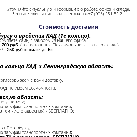
Уточняйте актуальную информацию о работе офиса и склада.
Звоните или пишите в мессенджерах+7 (906) 251 52 24
Стоимость доставки
ргу в пределах КАД (1е кольцо):
формляете сами, с забором из нашего офиса
-
700 руб.
(все остальные ТК - самовывоз с нашего склада)
 - 250 руб посылки до 5кг
о кольца КАД и Ленинградскую область:
согласовываем с вами доставку.
КАД не имеем возможности.​
вскую область:
но условиям;
 по тарифам транспортных компаний;
(в том числе адресная) - БЕСПЛАТНО;
нкт-Петербургу;
о тарифам транспортных компаний;
до ТК в вашем городе - БЕСПЛАТНО
;