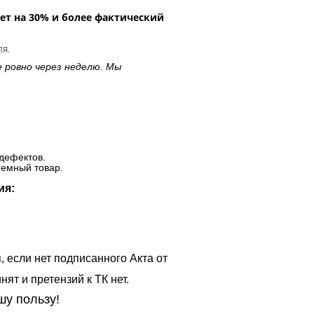
ет на 30% и более фактический
ля.
е ровно через неделю. Мы
дефектов.
ъемный товар.
ия:
, если нет подписанного Акта от
ят и претензий к ТК нет.
шу пользу!