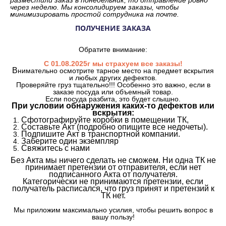
через неделю. Мы консолидируем заказы, чтобы
минимизировать простой сотрудника на почте.
ПОЛУЧЕНИЕ ЗАКАЗА
Обратите внимание:
С 01.08.2025г мы страхуем все заказы!
В
нимательно осмотрите тарное место на предмет вскрытия
и любых других дефектов.
Проверяйте груз тщательно!!! Особенно это важно, если в
заказе посуда или объемный товар.
Если посуда разбита, это будет слышно.
При условии обнаружения каких-то дефектов или
вскрытия:
Сфотографируйте коробки в помещении ТК,
Составьте Акт (подробно опишите все недочеты).
Подпишите Акт в транспортной компании.
Заберите один экземпляр
Свяжитесь с нами
Без Акта мы ничего сделать не сможем. Ни одна ТК не
принимает претензии от отправителя, если нет
подписанного Акта от получателя.
Категорически не принимаются претензии, если
получатель расписался, что груз принят и претензий к
ТК нет.
Мы приложим максимально усилия, чтобы решить вопрос в
вашу пользу!