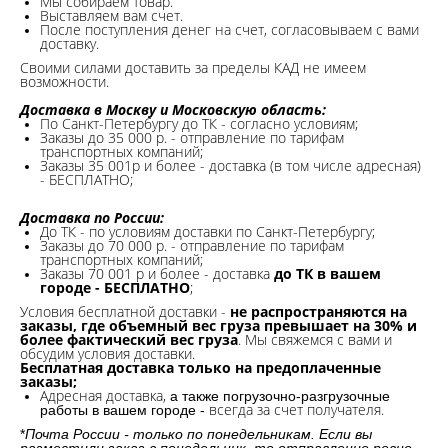
Мы собираем товар.
Выставляем вам счет.
После поступления денег на счет, согласовываем с вами
доставку.
Своими силами доставить за пределы КАД не имеем
возможности.​
Доставка в Москву и Московскую область:
По Санкт-Петербургу до ТК - согласно условиям;
Заказы до 35 000 р. - отправление по тарифам
транспортных компаний;
Заказы 35 001р и более - доставка (в том числе адресная)
- БЕСПЛАТНО;
Доставка по России:
До ТК - по условиям доставки по Санкт-Петербургу;
Заказы до 70 000 р. -
отправление по тарифам
транспортных компаний;
Заказы 70 001 р и более - доставка
до ТК в вашем
городе - БЕСПЛАТНО
;
Условия бесплатной доставки -
не распространяются на
заказы, где объемный вес груза превышает на 30% и
более фактический вес груза
. Мы свяжемся с вами и
обсудим условия доставки.
Бесплатная доставка только на предоплаченные
заказы;
Адресная доставка,
а также погрузочно-разгрузочные
всегда за счет получателя.
работы в вашем городе -
*
Почта России - только по понедельникам. Если вы
разместили заказ в понедельник, то отправление ровно