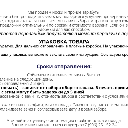
.
Мы продаем носки и прочие атрибуты.
ально быстро получить заказ, мы пользуемся услугами проверенны
ае, когда доставка за наш счет, мы сами выбираем транспортную ко
 предложим оптимальный по срокам и стоимости вариант. Если он ва
удобным для вас способом.
итается переданным получателю в момент передачи в пер
УПАКОВКА ТОВАРА
куратно. Для дальних отправлений в плотные коробки. На упаковоч
наша упаковка, вы можете выслать свою инструкцию. Согласуем сро
Сроки отправления
:
Собираем и отправляем заказы быстро.
авление на следующий день.
ок отправления 2-3 дня.
 (печать) - зависят от набора общего заказа. В печать при
и с этим могут быть задержки до 5 дней
ласованной с вами ТК, стоимость забора в соответствии с условиями
заказ из нашего офиса, или со склада.
Самовывоз у нас совсем ниче
Оплачиваете заказ и согласовываете дату и время забора.
Уточняйте актуальную информацию о работе офиса и склада.
Звоните или пишите в мессенджерах+7 (906) 251 52 24