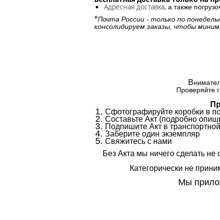
Адресная доставка,
а также погруз
*
Почта России - только по понедель
консолидируем заказы, чтобы миним
В
нимател
Проверяйте г
Пр
Сфотографируйте коробки в п
Составьте Акт (подробно опиши
Подпишите Акт в транспортной
Заберите один экземпляр
Свяжитесь с нами
Без Акта мы ничего сделать не 
Категорически не приним
Мы прилож