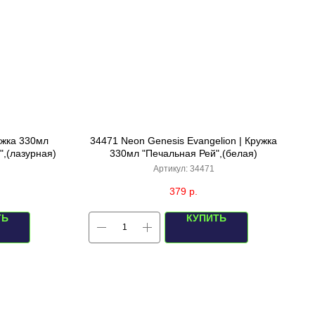
ужка 330мл
34471 Neon Genesis Evangelion | Кружка
",(лазурная)
330мл "Печальная Рей",(белая)
Артикул:
34471
379
р.
ТЬ
КУПИТЬ