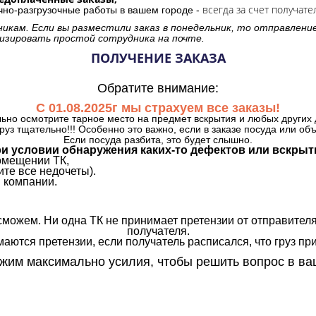
всегда за счет получате
очно-разгрузочные работы в вашем городе -
никам. Если вы разместили заказ в понедельник, то отправлени
изировать простой сотрудника на почте.
ПОЛУЧЕНИЕ ЗАКАЗА
Обратите внимание:
С 01.08.2025г мы страхуем все заказы!
ьно осмотрите тарное место на предмет вскрытия и любых других 
руз тщательно!!! Особенно это важно, если в заказе посуда или об
Если посуда разбита, это будет слышно.
и условии обнаружения каких-то дефектов или вскрыт
омещении ТК,
те все недочеты).
 компании.
сможем. Ни одна ТК не принимает претензии от отправителя
получателя.
аются претензии, если получатель расписался, что груз прин
им максимально усилия, чтобы решить вопрос в ва