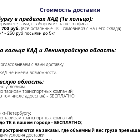
Стоимость доставки
ргу в пределах КАД (1е кольцо):
формляете сами, с забором из нашего офиса
-
700 руб.
(все остальные ТК - самовывоз с нашего склада)
 - 250 руб посылки до 5кг
о кольца КАД и Ленинградскую область:
согласовываем с вами доставку.
КАД не имеем возможности.​
вскую область:
но условиям;
 по тарифам транспортных компаний;
(в том числе адресная) - БЕСПЛАТНО;
нкт-Петербургу;
о тарифам транспортных компаний;
до ТК в вашем городе - БЕСПЛАТНО
;
спространяются на заказы, где объемный вес груза превыша
дим условия доставки.
редоплаченные заказы;