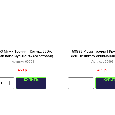
53 Муми Тролли | Кружка 330мл
59993 Муми-тролли | Кр
ми папа музыкант» (салатовая)
"День великого обнимания
Артикул:
60753
Артикул:
59993
459
р.
459
р.
КУПИТЬ
КУПИ