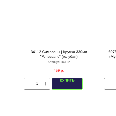
34112 Симпсоны | Кружка 330мл
607
"Ренессанс",(голубая)
«Му
Артикул:
34112
459
р.
КУПИТЬ