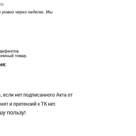
ля.
е ровно через неделю. Мы
дефектов.
ъемный товар.
ия:
, если нет подписанного Акта от
ят и претензий к ТК нет.
шу пользу!