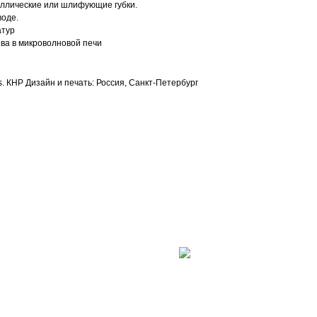
аллические или шлифующие губки.
воде.
атур
ева в микроволновой печи
s. КНР Дизайн и печать: Россия, Санкт-Петербург