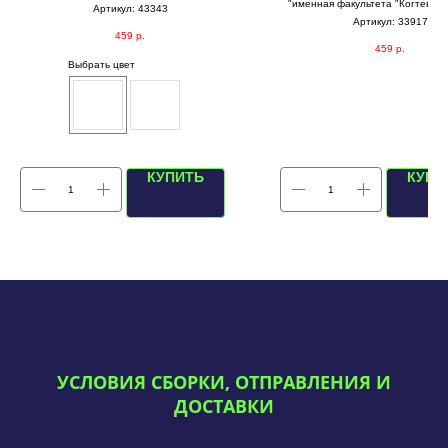
"именная факультета "Когтевран"
Артикул:
43343
Артикул:
33917
459
р.
459
р.
Выбрать цвет
КУПИТЬ
КУПИ
УСЛОВИЯ СБОРКИ, ОТПРАВЛЕНИЯ И
ДОСТАВКИ