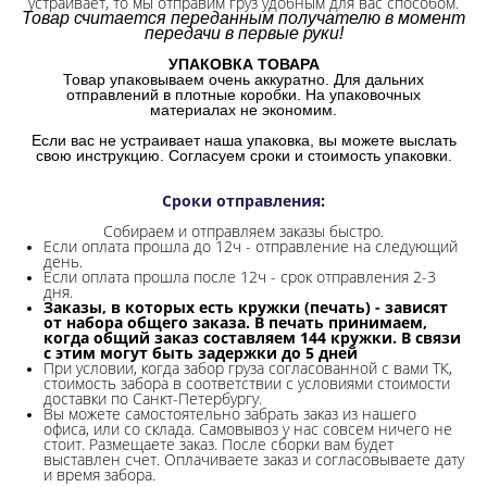
устраивает, то мы отправим груз удобным для вас способом.
Товар считается переданным получателю в момент
передачи в первые руки!
УПАКОВКА ТОВАРА
Товар упаковываем очень аккуратно. Для дальних
отправлений в плотные коробки. На упаковочных
материалах не экономим.
Если вас не устраивает наша упаковка, вы можете выслать
свою инструкцию. Согласуем сроки и стоимость упаковки.
Сроки отправления
:
Собираем и отправляем заказы быстро.
Если оплата прошла до 12ч - отправление на следующий
день.
Если оплата прошла после 12ч - срок отправления 2-3
дня.
Заказы, в которых есть кружки (печать) - зависят
от набора общего заказа. В печать принимаем,
когда общий заказ составляем 144 кружки. В связи
с этим могут быть задержки до 5 дней
При условии, когда забор груза согласованной с вами ТК,
стоимость забора в соответствии с условиями стоимости
доставки по Санкт-Петербургу.
Вы можете самостоятельно забрать заказ из нашего
офиса, или со склада.
Самовывоз у нас совсем ничего не
стоит. Размещаете заказ. После сборки вам будет
выставлен счет. Оплачиваете заказ и согласовываете дату
и время забора.