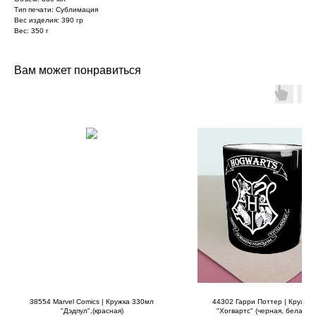
Тип печати: Сублимация
Вес изделия: 390 гр
Вес: 350 г
Вам может понравиться
38554 Marvel Comics | Кружка 330мл
44302 Гарри Поттер | Кружка 
"Дэдпул",(красная)
"Хогвартс" (черная, белая вн