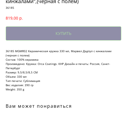
кинжалами",(черная с полем)
36185
819,00
р.
КУПИТЬ
36185 MGMR02 Керамическая кружка 330 мл, Марвел Дэдпул с кинжалами
(черная с полем)
Состав: 100% керамика
Произведено: Кружка: Orca Coatings. КНР Дизайн и печать: Россия, Санкт-
Петербург
Размер: 9,5/8,5/8,5 СМ
Объем: 330 мл
Тип печати: Сублимация
Вес изделия: 390 гр
Weight: 350 g
Вам может понравиться