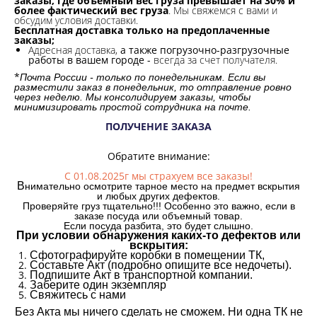
заказы, где объемный вес груза превышает на 30% и
более фактический вес груза
. Мы свяжемся с вами и
обсудим условия доставки.
Бесплатная доставка только на предоплаченные
заказы;
Адресная доставка,
а также погрузочно-разгрузочные
работы в вашем городе -
всегда за счет получателя.
*
Почта России - только по понедельникам. Если вы
разместили заказ в понедельник, то отправление ровно
через неделю. Мы консолидируем заказы, чтобы
минимизировать простой сотрудника на почте.
ПОЛУЧЕНИЕ ЗАКАЗА
Обратите внимание:
С 01.08.2025г мы страхуем все заказы!
В
нимательно осмотрите тарное место на предмет вскрытия
и любых других дефектов.
Проверяйте груз тщательно!!! Особенно это важно, если в
заказе посуда или объемный товар.
Если посуда разбита, это будет слышно.
При условии обнаружения каких-то дефектов или
вскрытия:
Сфотографируйте коробки в помещении ТК,
Составьте Акт (подробно опишите все недочеты).
Подпишите Акт в транспортной компании.
Заберите один экземпляр
Свяжитесь с нами
Без Акта мы ничего сделать не сможем. Ни одна ТК не