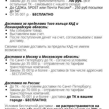
Заказы до 35 000 приблизительно. -
700 руб.
(все
остальные ТК - самовывоз с нашего склада)
До СДЭКа, 5POST или Почта России* - 250 руб посылки
до 5кг
От 35 001 р. -
БЕСПЛАТНО
Доставка за пределами 1ого кольца КАД и
Ленинградскую область:
Мы собираем товар.
Выставляем вам счет.
После поступления денег на счет, согласовываем с вами
доставку.
Своими силами доставить за пределы КАД не имеем
возможности.​
Доставка в Москву и Московскую область:
По Санкт-Петербургу до ТК - согласно условиям;
Заказы до 35 000 р. - отправление по тарифам
транспортных компаний;
Заказы 35 001р и более - доставка (в том числе адресная)
- БЕСПЛАТНО;
Доставка по России:
До ТК - по условиям доставки по Санкт-Петербургу;
Заказы до 70 000 р. -
отправление по тарифам
транспортных компаний;
Заказы 70 001 р и более - доставка
до ТК в вашем
городе - БЕСПЛАТНО
;
Условия бесплатной доставки -
не распространяются на