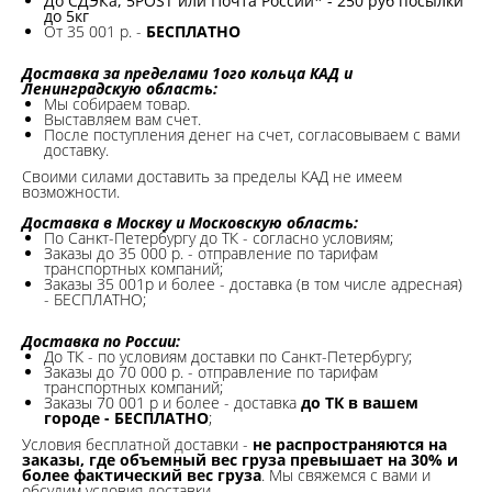
До СДЭКа, 5POST или Почта России* - 250 руб посылки
до 5кг
От 35 001 р. -
БЕСПЛАТНО
Доставка за пределами 1ого кольца КАД и
Ленинградскую область:
Мы собираем товар.
Выставляем вам счет.
После поступления денег на счет, согласовываем с вами
доставку.
Своими силами доставить за пределы КАД не имеем
возможности.​
Доставка в Москву и Московскую область:
По Санкт-Петербургу до ТК - согласно условиям;
Заказы до 35 000 р. - отправление по тарифам
транспортных компаний;
Заказы 35 001р и более - доставка (в том числе адресная)
- БЕСПЛАТНО;
Доставка по России:
До ТК - по условиям доставки по Санкт-Петербургу;
Заказы до 70 000 р. -
отправление по тарифам
транспортных компаний;
Заказы 70 001 р и более - доставка
до ТК в вашем
городе - БЕСПЛАТНО
;
Условия бесплатной доставки -
не распространяются на
заказы, где объемный вес груза превышает на 30% и
более фактический вес груза
. Мы свяжемся с вами и
обсудим условия доставки.