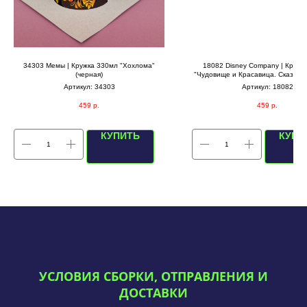
34303 Мемы | Кружка 330мл "Хохлома"
18082 Disney Company | Кружк
(черная)
"Чудовище и Красавица. Сказка, с
мир" (синяя/белая внутр
Артикул:
34303
Артикул:
18082
459
р.
459
р.
КУПИТЬ
КУПИ
УСЛОВИЯ СБОРКИ, ОТПРАВЛЕНИЯ И
ДОСТАВКИ