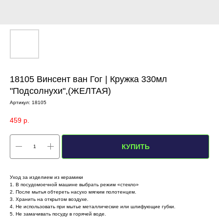
18105 Винсент ван Гог | Кружка 330мл
"Подсолнухи",(ЖЕЛТАЯ)
Артикул:
18105
459
р.
КУПИТЬ
Уход за изделием из керамики
1. В посудомоечной машине выбрать режим «стекло»
2. После мытья обтереть насухо мягким полотенцем.
3. Хранить на открытом воздухе.
4. Не использовать при мытье металлические или шлифующие губки.
5. Не замачивать посуду в горячей воде.