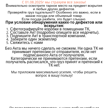
С 01.08.2025г мы страхуем все заказы!
В
нимательно осмотрите тарное место на предмет вскрытия
и любых других дефектов.
Проверяйте груз тщательно!!! Особенно это важно, если в
заказе посуда или объемный товар.
Если посуда разбита, это будет слышно.
При условии обнаружения каких-то дефектов или
вскрытия:
Сфотографируйте коробки в помещении ТК,
Составьте Акт (подробно опишите все недочеты).
Подпишите Акт в транспортной компании.
Заберите один экземпляр
Свяжитесь с нами
Без Акта мы ничего сделать не сможем. Ни одна ТК не
принимает претензии от отправителя, если нет
подписанного Акта от получателя.
Категорически не принимаются претензии, если
получатель расписался, что груз принят и претензий к
ТК нет.
Мы приложим максимально усилия, чтобы решить
вопрос в вашу пользу!
По всем вопросам свяжитесь с нами любым удобным