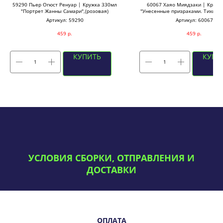
59290 Пьер Огюст Ренуар | Кружка 330мл
60067 Хаяо Миядзаки | Кружк
"Портрет Жанны Самари",(розовая)
"Унесенные призраками. Тихиро"
Артикул:
59290
Артикул:
60067
459
р.
459
р.
КУПИТЬ
КУПИ
УСЛОВИЯ СБОРКИ, ОТПРАВЛЕНИЯ И
ДОСТАВКИ
ОПЛАТА