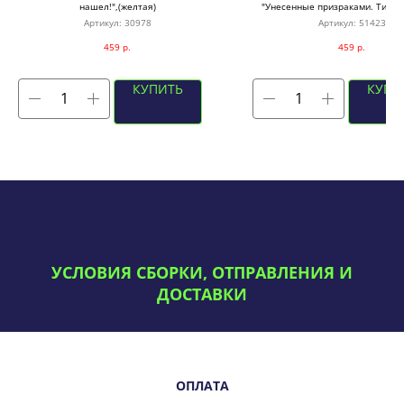
нашел!",(желтая)
"Унесенные призраками. Тихиро
(зеленая)
Артикул:
30978
Артикул:
51423
459
р.
459
р.
КУПИТЬ
КУПИ
УСЛОВИЯ СБОРКИ, ОТПРАВЛЕНИЯ И
ДОСТАВКИ
ОПЛАТА