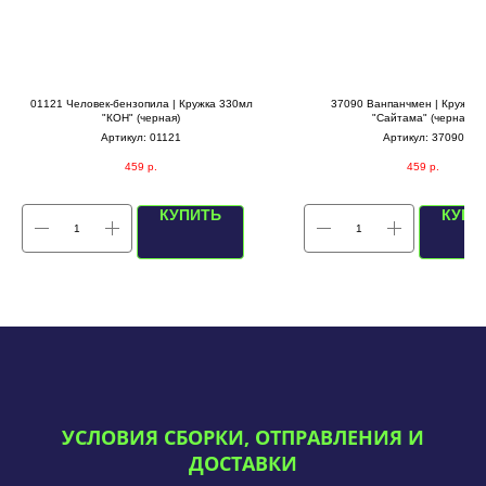
01121 Человек-бензопила | Кружка 330мл
37090 Ванпанчмен | Кружка 
"КОН" (черная)
"Сайтама" (черная)
Артикул:
01121
Артикул:
37090
459
р.
459
р.
КУПИТЬ
КУПИ
УСЛОВИЯ СБОРКИ, ОТПРАВЛЕНИЯ И
ДОСТАВКИ