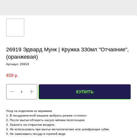
26919 Эдвард Мунк | Кружка 330мл "Отчаяние",
(оранжевая)
Артикул:
26919
459
р.
КУПИТЬ
Уход за изделием из керамики
1. В посудомоечной машине выбрать режим «стекло»
2. После мытья обтереть насухо мягким полотенцем.
3. Хранить на открытом воздухе.
4. Не использовать при мытье металлические или шлифующие губки.
5. Не замачивать посуду в горячей воде.