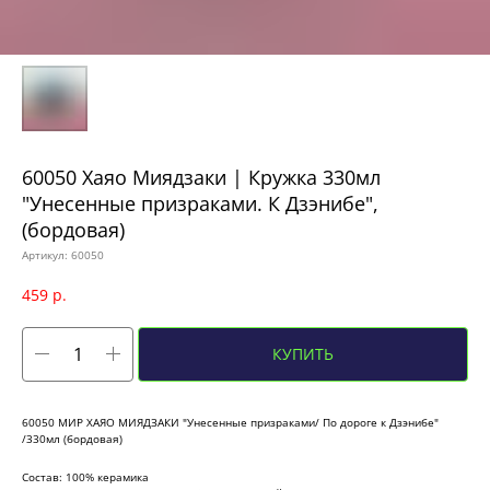
60050 Хаяо Миядзаки | Кружка 330мл
"Унесенные призраками. К Дзэнибе",
(бордовая)
Артикул:
60050
459
р.
КУПИТЬ
60050 МИР ХАЯО МИЯДЗАКИ "Унесенные призраками/ По дороге к Дзэнибе"
/330мл (бордовая)
Состав: 100% керамика