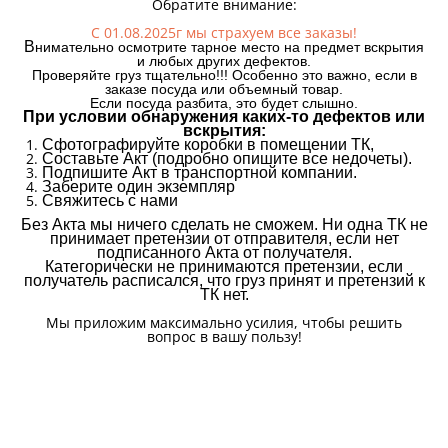
Обратите внимание:
С 01.08.2025г мы страхуем все заказы!
В
нимательно осмотрите тарное место на предмет вскрытия
и любых других дефектов.
Проверяйте груз тщательно!!! Особенно это важно, если в
заказе посуда или объемный товар.
Если посуда разбита, это будет слышно.
При условии обнаружения каких-то дефектов или
вскрытия:
Сфотографируйте коробки в помещении ТК,
Составьте Акт (подробно опишите все недочеты).
Подпишите Акт в транспортной компании.
Заберите один экземпляр
Свяжитесь с нами
Без Акта мы ничего сделать не сможем. Ни одна ТК не
принимает претензии от отправителя, если нет
подписанного Акта от получателя.
Категорически не принимаются претензии, если
получатель расписался, что груз принят и претензий к
ТК нет.
Мы приложим максимально усилия, чтобы решить
вопрос в вашу пользу!