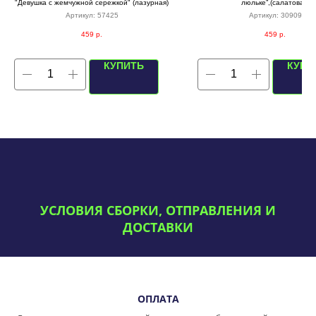
"Девушка с жемчужной сережкой" (лазурная)
люльке”,(салатовая)
Артикул:
57425
Артикул:
30909
459
р.
459
р.
КУПИТЬ
КУПИ
УСЛОВИЯ СБОРКИ, ОТПРАВЛЕНИЯ И
ДОСТАВКИ
ОПЛАТА