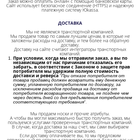
Заказ можно оплатить онлайн с помощью банковской карты.
Сайт использует безопасное соединение
(HTTPS) и надежную
платежную систему Юkassa.
ДОСТАВКА
Мы не являемся транспортной компанией.
Мы продаем товар по самым лучшим ценам, в которые не
заложены расходы на доставку, и тем более на обратную
доставку.
Доставку на сайте считают интеграторы транспортных
компаний.
При условии, когда мы отправили заказ, а вы по
независящим от нас причинам отказались его
забрать, в соответствии с Законом о защите прав
потребителя мы удержим полную стоимость
доставки и реверса
"
При отказе потребителя от
товара продавец должен возвратить ему денежную
сумму, уплаченную потребителем по договору, за
исключением расходов продавца на доставку от
потребителя возвращенного товара, не позднее чем
через десять дней со дня предъявления потребителем
".
соответствующего требования
Мы продаем носки и прочие атрибуты.
А чтобы вы могли максимально быстро получить заказ, мы
пользуемся услугами проверенных транспортных компаний.
В случае, когда доставка за наш счет, мы сами выбираем
транспортную компанию.
Если доставку оплачиваете вы, то мы предложим
оптимальный по срокам и стоимости вариант. Если он вас не