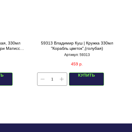
кая, 330мл
59313 Владимир Куш | Кружка 330мл
ри Матисс
"Корабль цветок",(голубая)
Артикул:
59313
459
р.
ТЬ
КУПИТЬ