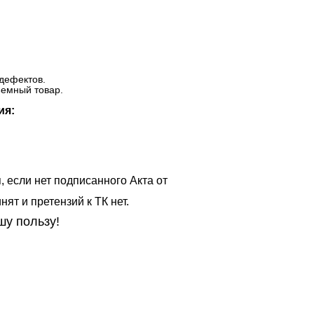
дефектов.
ъемный товар.
ия:
, если нет подписанного Акта от
ят и претензий к ТК нет.
шу пользу!