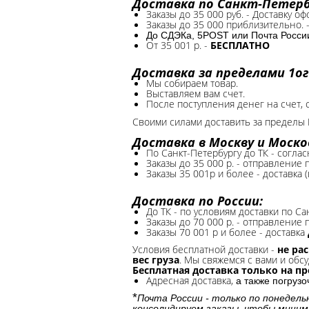
Доставка по Санкт-Петербу
Заказы до 35 000 руб. - Доставку о
Заказы до 35 000 приблизительно. 
До СДЭКа, 5POST или Почта России*
От 35 001 р. -
БЕСПЛАТНО
Доставка за пределами 1ог
Мы собираем товар.
Выставляем вам счет.
После поступления денег на счет, 
Своими силами доставить за пределы 
Доставка в Москву и Моско
По Санкт-Петербургу до ТК - соглас
Заказы до 35 000 р. - отправление
Заказы 35 001р и более - доставка 
Доставка по России:
До ТК - по условиям доставки по Са
Заказы до 70 000 р. -
отправление п
Заказы 70 001 р и более - доставка
Условия бесплатной доставки -
не ра
вес груза
. Мы свяжемся с вами и обсу
Бесплатная доставка только на п
Адресная доставка,
а также погруз
*
Почта России - только по понедель
консолидируем заказы, чтобы миним