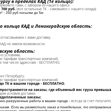
ргу в пределах КАД (1е кольцо):
формляете сами, с забором из нашего офиса
-
700 руб.
(все остальные ТК - самовывоз с нашего склада)
 - 250 руб посылки до 5кг
о кольца КАД и Ленинградскую область:
согласовываем с вами доставку.
КАД не имеем возможности.​
вскую область:
но условиям;
 по тарифам транспортных компаний;
(в том числе адресная) - БЕСПЛАТНО;
нкт-Петербургу;
о тарифам транспортных компаний;
до ТК в вашем городе - БЕСПЛАТНО
;
спространяются на заказы, где объемный вес груза превыша
дим условия доставки.
редоплаченные заказы;
всегда за счет получате
очно-разгрузочные работы в вашем городе -
никам. Если вы разместили заказ в понедельник, то отправлени
изировать простой сотрудника на почте.