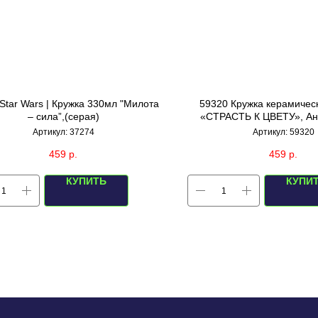
Star Wars | Кружка 330мл "Милота
59320 Кружка керамичес
– сила”,(серая)
«СТРАСТЬ К ЦВЕТУ», Ан
(черная)
Артикул:
37274
Артикул:
59320
459
р.
459
р.
КУПИТЬ
КУПИ