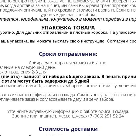
ально быстро получить заказ, мы пользуемся услугами проверенны
ае, когда доставка за наш счет, мы сами выбираем транспортную ко
 предложим оптимальный по срокам и стоимости вариант. Если он ва
удобным для вас способом.
итается переданным получателю в момент передачи в пер
УПАКОВКА ТОВАРА
куратно. Для дальних отправлений в плотные коробки. На упаковоч
наша упаковка, вы можете выслать свою инструкцию. Согласуем сро
Сроки отправления
:
Собираем и отправляем заказы быстро.
авление на следующий день.
ок отправления 2-3 дня.
 (печать) - зависят от набора общего заказа. В печать при
и с этим могут быть задержки до 5 дней
ласованной с вами ТК, стоимость забора в соответствии с условиями
заказ из нашего офиса, или со склада.
Самовывоз у нас совсем ниче
Оплачиваете заказ и согласовываете дату и время забора.
Уточняйте актуальную информацию о работе офиса и склада.
Звоните или пишите в мессенджерах+7 (906) 251 52 24
Стоимость доставки