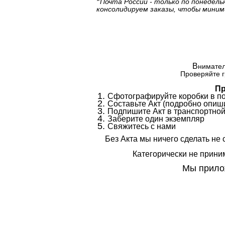
*
Почта России - только по понедель
консолидируем заказы, чтобы миним
В
нимател
Проверяйте г
Пр
Сфотографируйте коробки в п
Составьте Акт (подробно опиши
Подпишите Акт в транспортной
Заберите один экземпляр
Свяжитесь с нами
Без Акта мы ничего сделать не 
Категорически не приним
Мы прилож