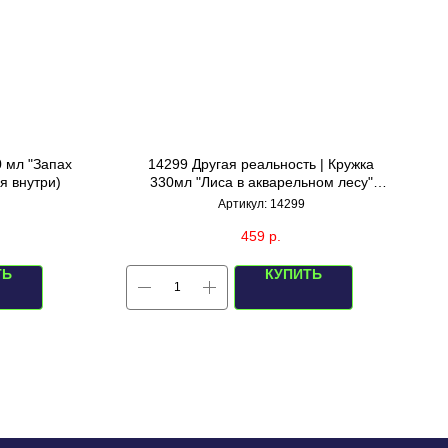
0 мл "Запах
14299 Другая реальность | Кружка
я внутри)
330мл "Лиса в акварельном лесу"
(зеленая)
Артикул:
14299
459
р.
ТЬ
КУПИТЬ