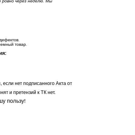
е ровно через неделю. Мы
дефектов.
ъемный товар.
ия:
, если нет подписанного Акта от
ят и претензий к ТК нет.
шу пользу!