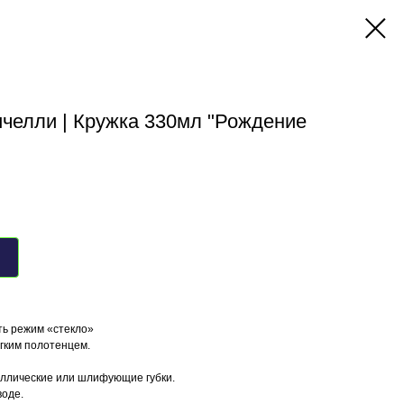
челли | Кружка 330мл "Рождение
ть режим «стекло»
ягким полотенцем.
аллические или шлифующие губки.
воде.