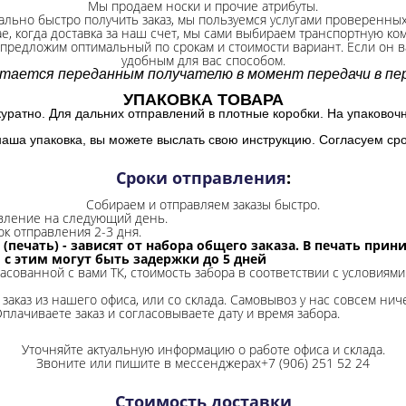
Мы продаем носки и прочие атрибуты.
ально быстро получить заказ, мы пользуемся услугами проверенны
ае, когда доставка за наш счет, мы сами выбираем транспортную ко
 предложим оптимальный по срокам и стоимости вариант. Если он ва
удобным для вас способом.
итается переданным получателю в момент передачи в пер
УПАКОВКА ТОВАРА
куратно. Для дальних отправлений в плотные коробки. На упаковоч
наша упаковка, вы можете выслать свою инструкцию. Согласуем сро
Сроки отправления
:
Собираем и отправляем заказы быстро.
авление на следующий день.
ок отправления 2-3 дня.
 (печать) - зависят от набора общего заказа. В печать при
и с этим могут быть задержки до 5 дней
ласованной с вами ТК, стоимость забора в соответствии с условиями
заказ из нашего офиса, или со склада.
Самовывоз у нас совсем ниче
Оплачиваете заказ и согласовываете дату и время забора.
Уточняйте актуальную информацию о работе офиса и склада.
Звоните или пишите в мессенджерах+7 (906) 251 52 24
Стоимость доставки