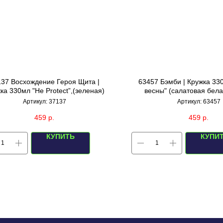
137 Восхождение Героя Щита |
63457 Бэмби | Кружка 33
ка 330мл "He Protect”,(зеленая)
весны" (салатовая бела
Артикул:
37137
Артикул:
63457
459
р.
459
р.
КУПИТЬ
КУПИ