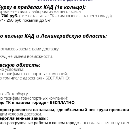
ргу в пределах КАД (1е кольцо):
формляете сами, с забором из нашего офиса
-
700 руб.
(все остальные ТК - самовывоз с нашего склада)
 - 250 руб посылки до 5кг
о кольца КАД и Ленинградскую область:
согласовываем с вами доставку.
КАД не имеем возможности.​
вскую область:
но условиям;
 по тарифам транспортных компаний;
(в том числе адресная) - БЕСПЛАТНО;
нкт-Петербургу;
о тарифам транспортных компаний;
до ТК в вашем городе - БЕСПЛАТНО
;
спространяются на заказы, где объемный вес груза превыша
дим условия доставки.
редоплаченные заказы;
всегда за счет получате
очно-разгрузочные работы в вашем городе -