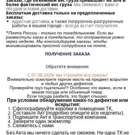
заказы, где объемный вес груза превышает на 30% и
более фактический вес груза
. Мы свяжемся с вами и
обсудим условия доставки.
Бесплатная доставка только на предоплаченные
заказы;
Адресная доставка,
а также погрузочно-разгрузочные
работы в вашем городе -
всегда за счет получателя.
*
Почта России - только по понедельникам. Если вы
разместили заказ в понедельник, то отправление ровно
через неделю. Мы консолидируем заказы, чтобы
минимизировать простой сотрудника на почте.
ПОЛУЧЕНИЕ ЗАКАЗА
Обратите внимание:
С 01.08.2025г мы страхуем все заказы!
В
нимательно осмотрите тарное место на предмет вскрытия
и любых других дефектов.
Проверяйте груз тщательно!!! Особенно это важно, если в
заказе посуда или объемный товар.
Если посуда разбита, это будет слышно.
При условии обнаружения каких-то дефектов или
вскрытия:
Сфотографируйте коробки в помещении ТК,
Составьте Акт (подробно опишите все недочеты).
Подпишите Акт в транспортной компании.
Заберите один экземпляр
Свяжитесь с нами
Без Акта мы ничего сделать не сможем. Ни одна ТК не