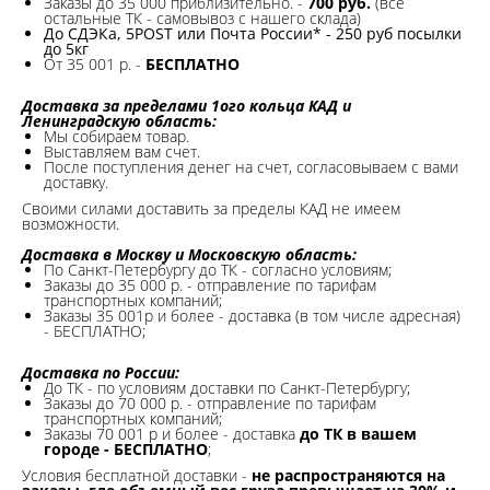
Заказы до 35 000 приблизительно. -
700 руб.
(все
остальные ТК - самовывоз с нашего склада)
До СДЭКа, 5POST или Почта России* - 250 руб посылки
до 5кг
От 35 001 р. -
БЕСПЛАТНО
Доставка за пределами 1ого кольца КАД и
Ленинградскую область:
Мы собираем товар.
Выставляем вам счет.
После поступления денег на счет, согласовываем с вами
доставку.
Своими силами доставить за пределы КАД не имеем
возможности.​
Доставка в Москву и Московскую область:
По Санкт-Петербургу до ТК - согласно условиям;
Заказы до 35 000 р. - отправление по тарифам
транспортных компаний;
Заказы 35 001р и более - доставка (в том числе адресная)
- БЕСПЛАТНО;
Доставка по России:
До ТК - по условиям доставки по Санкт-Петербургу;
Заказы до 70 000 р. -
отправление по тарифам
транспортных компаний;
Заказы 70 001 р и более - доставка
до ТК в вашем
городе - БЕСПЛАТНО
;
Условия бесплатной доставки -
не распространяются на