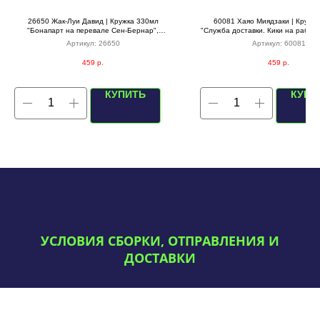
26650 Жак-Луи Давид | Кружка 330мл
60081 Хаяо Миядзаки | Кружк
"Бонапарт на перевале Сен-Бернар",
"Служба доставки. Кики на работе
(черная)
Артикул:
26650
Артикул:
60081
459
р.
459
р.
КУПИТЬ
КУПИ
УСЛОВИЯ СБОРКИ, ОТПРАВЛЕНИЯ И
ДОСТАВКИ