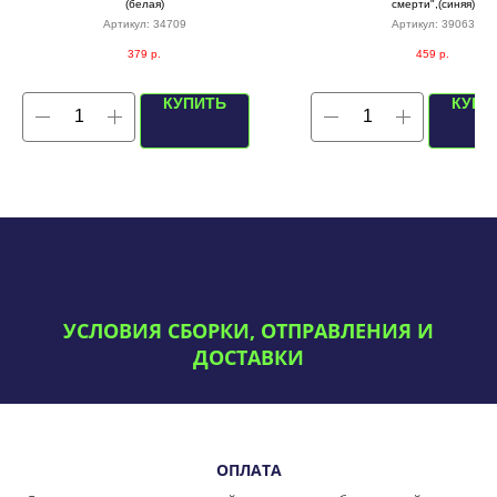
(белая)
смерти",(синяя)
Артикул:
34709
Артикул:
39063
379
р.
459
р.
КУПИТЬ
КУПИ
УСЛОВИЯ СБОРКИ, ОТПРАВЛЕНИЯ И
ДОСТАВКИ
ОПЛАТА